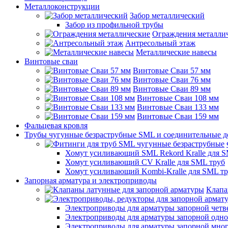
Металлоконструкции
Забор металлический
Забор из профильной трубы
Ограждения металли
Антресольный этаж
Металлические навесы
Винтовые сваи
Винтовые Сваи 57 мм
Винтовые Сваи 76 мм
Винтовые Сваи 89 мм
Винтовые Сваи 108 мм
Винтовые Сваи 133 мм
Винтовые Сваи 159 мм
Фальцевая кровля
Трубы чугунные безраструбные SML и соединительные д
Хомут усиливающий SML Rekord Kralle для S
Хомут усиливающий CV Kralle для SML труб
Хомут усиливающий Kombi-Kralle для SML т
Запорная арматура и электроприводы
Клапа
Электроприводы для арматуры запорной четв
Электроприводы для арматуры запорной одн
Электроприводы для арматуры запорной мно