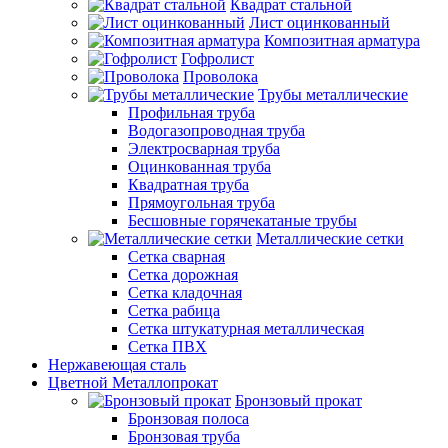
Квадрат стальной
Лист оцинкованный
Композитная арматура
Гофролист
Проволока
Трубы металлические
Профильная труба
Водогазопроводная труба
Электросварная труба
Оцинкованная труба
Квадратная труба
Прямоугольная труба
Бесшовные горячекатаные трубы
Металлические сетки
Сетка сварная
Сетка дорожная
Сетка кладочная
Сетка рабица
Сетка штукатурная металлическая
Сетка ПВХ
Нержавеющая сталь
Цветной Металлопрокат
Бронзовый прокат
Бронзовая полоса
Бронзовая труба