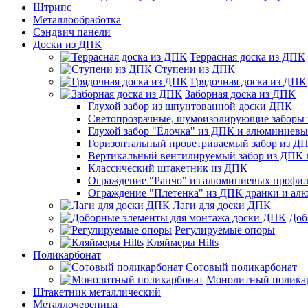
Штрипс
Металлообработка
Сэндвич панели
Доски из ДПК
Террасная доска из ДПК
Ступени из ДПК
Грядочная доска из ДПК
Заборная доска из ДПК
Глухой забор из шпунтованной доски ДПК
Светопрозрачные, шумоизолирующие заборы
Глухой забор "Ёлочка" из ДПК и алюминиев
Горизонтальный проветриваемый забор из Д
Вертикальный вентилируемый забор из ДПК
Классический штакетник из ДПК
Ограждение "Ранчо" из алюминиевых профил
Ограждение "Плетенка" из ДПК дранки и а
Лаги для доски ДПК
Доб
Регулируемые опоры
Кляймеры Hilts
Поликарбонат
Сотовый поликарбонат
Монолитный полика
Штакетник металлический
Металлочерепица