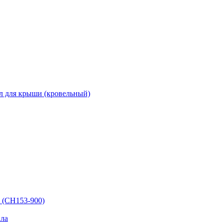
л для крыши (кровельный)
 (СН153-900)
ла