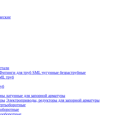
ческие
етали
Фитинги для труб SML чугунные безраструбные
ML труб
руб
ны латунные для запорной арматуры
Электроприводы, редукторы для запорной арматуры
ертьоборотные
ооборотные
гооборотные