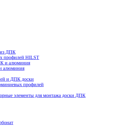
 из ДПК
ых профилей HILST
ПК и алюминия
 и алюминия
ей и ДПК доски
люминиевых профилей
орные элементы для монтажа доски ДПК
рбонат