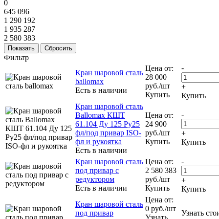
0
645 096
1 290 192
1 935 287
2 580 383
Сбросить
Фильтр
-
Цена от:
Кран шаровой сталь
28 000
ballomax
руб.
/шт
+
Есть в наличии
Купить
Купить
Кран шаровой сталь
-
Ballomax КШТ
Цена от:
61.104 Ду 125 Ру25
24 900
фл/под привар ISO-
руб.
/шт
+
фл и рукоятка
Купить
Купить
Есть в наличии
-
Кран шаровой сталь
Цена от:
под привар с
2 580 383
редуктором
руб.
/шт
+
Есть в наличии
Купить
Купить
Цена от:
Кран шаровой сталь
0
руб.
/шт
под привар
Узнать сто
Узнать