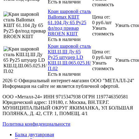
Есть в наличии
стоимость
Кран шаровой сталь
Ballomax КШТ
Цена от:
61.104 Ду 65 Ру25
0
руб.
/шт
Узнать сто
фл/под привар
Узнать
BROEN КШТ
стоимость
Есть в наличии
Кран шаровой сталь
КШ.Ц.Ш Ду 65
Цена от:
Ру25 штуцер LD
0
руб.
/шт
Узнать сто
КШ.Ц.Ш.065.025.Н/
Узнать
П.02
стоимость
Есть в наличии
2026 © Официальный интернет-магазин ООО "МЕТАЛЛ-24"
Информация на сайте не является публичной офертой.
ООО «Металл-24» ИНН 9715347938 ОГРН 1197746350581
Юридический адрес: 119180, г. Москва, ВН.ТЕР.Г.
МУНИЦИПАЛЬНЫЙ ОКРУГ ЯКИМАНКА, УЛ БОЛЬШАЯ
ПОЛЯНКА, Д. 42, СТР. 1, ПОМЕЩ. 4/1
Политика конфиденциальности
Балка двутавровая