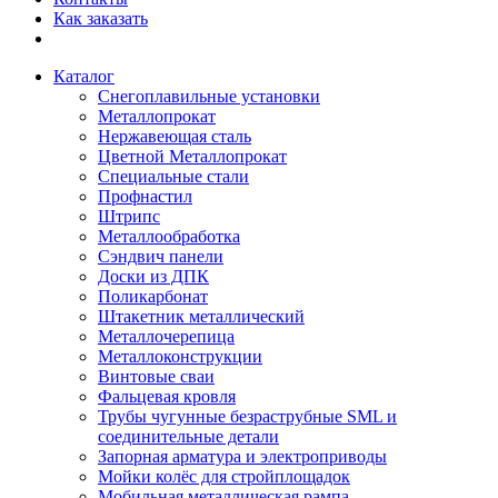
Как заказать
Каталог
Снегоплавильные установки
Металлопрокат
Нержавеющая сталь
Цветной Металлопрокат
Специальные стали
Профнастил
Штрипс
Металлообработка
Сэндвич панели
Доски из ДПК
Поликарбонат
Штакетник металлический
Металлочерепица
Металлоконструкции
Винтовые сваи
Фальцевая кровля
Трубы чугунные безраструбные SML и
соединительные детали
Запорная арматура и электроприводы
Мойки колёс для стройплощадок
Мобильная металлическая рампа