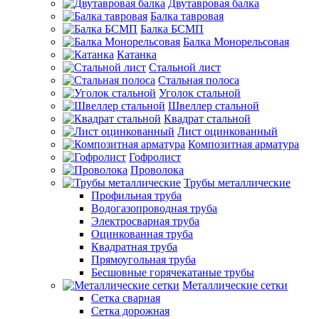
Двутавровая балка
Балка тавровая
Балка БСМП
Балка Монорельсовая
Катанка
Стальной лист
Стальная полоса
Уголок стальной
Швеллер стальной
Квадрат стальной
Лист оцинкованный
Композитная арматура
Гофролист
Проволока
Трубы металлические
Профильная труба
Водогазопроводная труба
Электросварная труба
Оцинкованная труба
Квадратная труба
Прямоугольная труба
Бесшовные горячекатаные трубы
Металлические сетки
Сетка сварная
Сетка дорожная