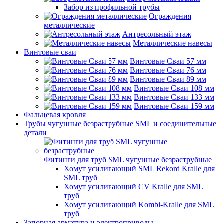
Забор из профильной трубы
Ограждения
металлические
Антресольный этаж
Металлические навесы
Винтовые сваи
Винтовые Сваи 57 мм
Винтовые Сваи 76 мм
Винтовые Сваи 89 мм
Винтовые Сваи 108 мм
Винтовые Сваи 133 мм
Винтовые Сваи 159 мм
Фальцевая кровля
Трубы чугунные безраструбные SML и соединительные
детали
Фитинги для труб SML чугунные безраструбные
Хомут усиливающий SML Rekord Kralle для
SML труб
Хомут усиливающий CV Kralle для SML
труб
Хомут усиливающий Kombi-Kralle для SML
труб
Запорная арматура и электроприводы