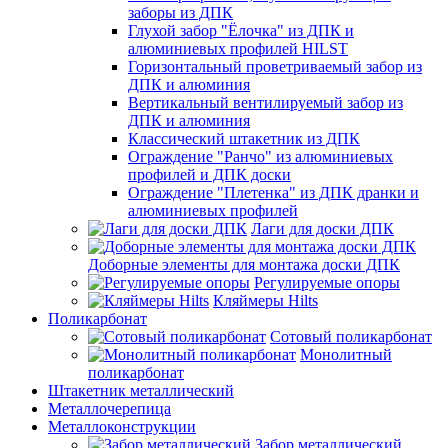
заборы из ДПК
Глухой забор "Ёлочка" из ДПК и
алюминиевых профилей HILST
Горизонтальный проветриваемый забор из
ДПК и алюминия
Вертикальный вентилируемый забор из
ДПК и алюминия
Классический штакетник из ДПК
Ограждение "Ранчо" из алюминиевых
профилей и ДПК доски
Ограждение "Плетенка" из ДПК дранки и
алюминиевых профилей
Лаги для доски ДПК
Доборные элементы для монтажа доски ДПК
Регулируемые опоры
Кляймеры Hilts
Поликарбонат
Сотовый поликарбонат
Монолитный
поликарбонат
Штакетник металлический
Металлочерепица
Металлоконструкции
Забор металлический