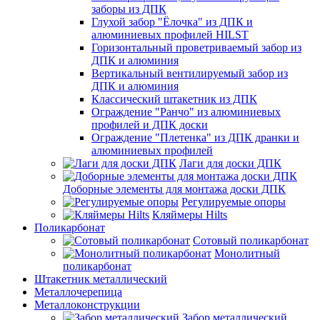
заборы из ДПК
Глухой забор "Ёлочка" из ДПК и
алюминиевых профилей HILST
Горизонтальный проветриваемый забор из
ДПК и алюминия
Вертикальный вентилируемый забор из
ДПК и алюминия
Классический штакетник из ДПК
Ограждение "Ранчо" из алюминиевых
профилей и ДПК доски
Ограждение "Плетенка" из ДПК дранки и
алюминиевых профилей
Лаги для доски ДПК
Доборные элементы для монтажа доски ДПК
Регулируемые опоры
Кляймеры Hilts
Поликарбонат
Сотовый поликарбонат
Монолитный
поликарбонат
Штакетник металлический
Металлочерепица
Металлоконструкции
Забор металлический