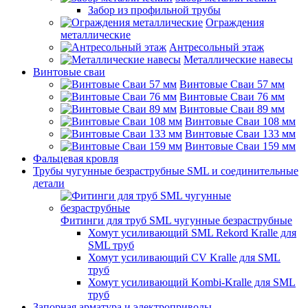
Забор из профильной трубы
Ограждения
металлические
Антресольный этаж
Металлические навесы
Винтовые сваи
Винтовые Сваи 57 мм
Винтовые Сваи 76 мм
Винтовые Сваи 89 мм
Винтовые Сваи 108 мм
Винтовые Сваи 133 мм
Винтовые Сваи 159 мм
Фальцевая кровля
Трубы чугунные безраструбные SML и соединительные
детали
Фитинги для труб SML чугунные безраструбные
Хомут усиливающий SML Rekord Kralle для
SML труб
Хомут усиливающий CV Kralle для SML
труб
Хомут усиливающий Kombi-Kralle для SML
труб
Запорная арматура и электроприводы