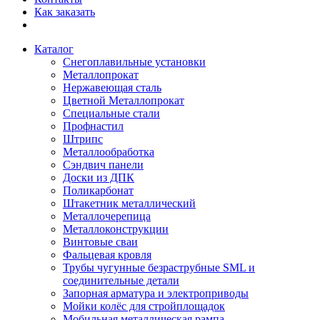
Как заказать
Каталог
Снегоплавильные установки
Металлопрокат
Нержавеющая сталь
Цветной Металлопрокат
Специальные стали
Профнастил
Штрипс
Металлообработка
Сэндвич панели
Доски из ДПК
Поликарбонат
Штакетник металлический
Металлочерепица
Металлоконструкции
Винтовые сваи
Фальцевая кровля
Трубы чугунные безраструбные SML и
соединительные детали
Запорная арматура и электроприводы
Мойки колёс для стройплощадок
Мобильная металлическая рампа