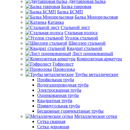
Двутавровая балка
Балка тавровая
Балка БСМП
Балка Монорельсовая
Катанка
Стальной лист
Стальная полоса
Уголок стальной
Швеллер стальной
Квадрат стальной
Лист оцинкованный
Композитная арматура
Гофролист
Проволока
Трубы металлические
Профильная труба
Водогазопроводная труба
Электросварная труба
Оцинкованная труба
Квадратная труба
Прямоугольная труба
Бесшовные горячекатаные трубы
Металлические сетки
Сетка сварная
Сетка дорожная