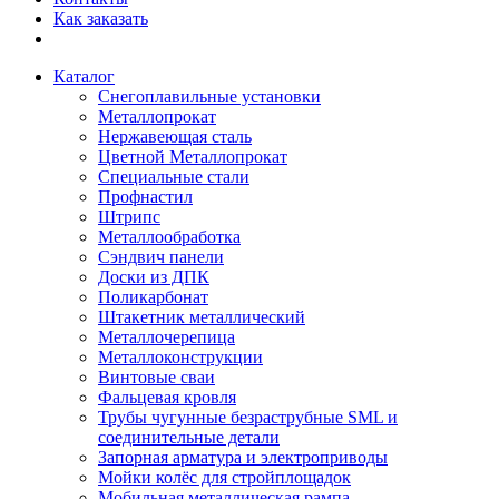
Как заказать
Каталог
Снегоплавильные установки
Металлопрокат
Нержавеющая сталь
Цветной Металлопрокат
Специальные стали
Профнастил
Штрипс
Металлообработка
Сэндвич панели
Доски из ДПК
Поликарбонат
Штакетник металлический
Металлочерепица
Металлоконструкции
Винтовые сваи
Фальцевая кровля
Трубы чугунные безраструбные SML и
соединительные детали
Запорная арматура и электроприводы
Мойки колёс для стройплощадок
Мобильная металлическая рампа