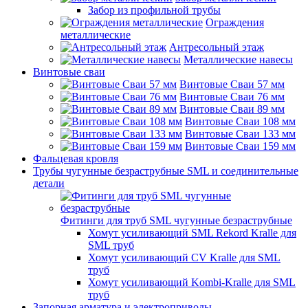
Забор из профильной трубы
Ограждения
металлические
Антресольный этаж
Металлические навесы
Винтовые сваи
Винтовые Сваи 57 мм
Винтовые Сваи 76 мм
Винтовые Сваи 89 мм
Винтовые Сваи 108 мм
Винтовые Сваи 133 мм
Винтовые Сваи 159 мм
Фальцевая кровля
Трубы чугунные безраструбные SML и соединительные
детали
Фитинги для труб SML чугунные безраструбные
Хомут усиливающий SML Rekord Kralle для
SML труб
Хомут усиливающий CV Kralle для SML
труб
Хомут усиливающий Kombi-Kralle для SML
труб
Запорная арматура и электроприводы