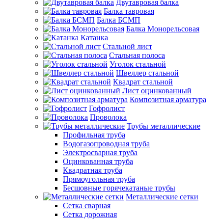
Двутавровая балка
Балка тавровая
Балка БСМП
Балка Монорельсовая
Катанка
Стальной лист
Стальная полоса
Уголок стальной
Швеллер стальной
Квадрат стальной
Лист оцинкованный
Композитная арматура
Гофролист
Проволока
Трубы металлические
Профильная труба
Водогазопроводная труба
Электросварная труба
Оцинкованная труба
Квадратная труба
Прямоугольная труба
Бесшовные горячекатаные трубы
Металлические сетки
Сетка сварная
Сетка дорожная