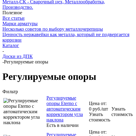
Металл-СК - Сварочный цех, Металлообработка,
Производство.
Полезное
Все статьи
Марки арматуры
Несколько советов по выбору металлочерепицы
Ценность нержавейки как металла, который не подвергается
коррозии
Каталог
-
Доски из ДПК
-
Регулируемые опоры
Регулируемые опоры
Фильтр
Регулируемые
опоры Eterno с
Цена от:
автоматическим
0
руб.
/шт
Узнать
корректором угла
Узнать
стоимость
наклона
стоимость
Есть в наличии
Цена от:
Регулируемые