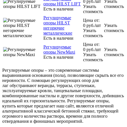
0
руб.
/шт
Узнать
опоры HILST LIFT
Узнать
стоимость
Есть в наличии
стоимость
Регулируемые
Цена от:
опоры HILST
0
руб.
/шт
Узнать
негорючие
Узнать
стоимость
металлические
стоимость
Есть в наличии
Цена от:
Регулируемые
0
руб.
/шт
Узнать
опоры NewMaxi
Узнать
стоимость
Есть в наличии
стоимость
Регулируемые опоры – это современные системы
выравнивания основания (пола), позволяющие скрыть все его
неровности. С помощью регулирующих опор для
лаг обустраивают веранды, террасы, ступеньки,
эксплуатируемые кровли, танцевальные площадки,
комбинированные настилы и другие поверхности, добившись
идеальной их горизонтальности. Регулируемые опоры,
купить которые предлагает наш сайт, являются отличной
альтернативной классической бетонной стяжке, требующей
огромного количества раствора, времени для полного
отвердевания и финишных мероприятий.