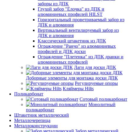
заборы из ДПК
Глухой забор "Ёлочка" из ДПК и
алюминиевых профилей HILST
Горизонтальный проветриваемый забор из
ДПК и алюминия
Вертикальный вентилируемый забор из
ДПК и алюминия
Классический штакетник из ДПК
Ограждение "Ранчо" из алюминиевых
профилей и ДПК доски
Ограждение "Плетенка" из ДПК дранки и
алюминиевых профилей
Лаги для доски ДПК
Доборные элементы для монтажа доски ДПК
Регулируемые опоры
Кляймеры Hilts
Поликарбонат
Сотовый поликарбонат
Монолитный
поликарбонат
Штакетник металлический
Металлочерепица
Металлоконструкции
Забор металлический