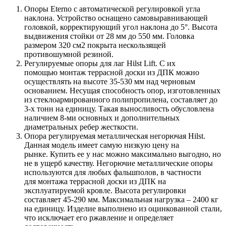
Опоры Eterno с автоматической регулировкой угла
наклона. Устройство оснащено самовыравнивающей
головкой, корректирующий угол наклона до 5°. Высота
выдвижения стойки от 28 мм до 550 мм. Головка
размером 320 см2 покрыта нескользящей
противошумной резиной.
Регулируемые опоры для лаг Hilst Lift. С их
помощью монтаж террасной доски из ДПК можно
осуществлять на высоте 35-530 мм над черновым
основанием. Несущая способность опор, изготовленных
из стеклоармированного полипропилена, составляет до
3-х тонн на единицу. Такая выносливость обусловлена
наличием 8-ми основных и дополнительных
диаметральных ребер жесткости.
Опора регулируемая металлическая негорючая Hilst.
Данная модель имеет самую низкую цену на
рынке. Купить ее у нас можно максимально выгодно, но
не в ущерб качеству. Негорючие металлические опоры
используются для любых фальшполов, в частности
для монтажа террасной доски из ДПК на
эксплуатируемой кровле. Высота регулировки
составляет 45-290 мм. Максимальная нагрузка – 2400 кг
на единицу. Изделие выполнено из оцинкованной стали,
что исключает его ржавление и определяет