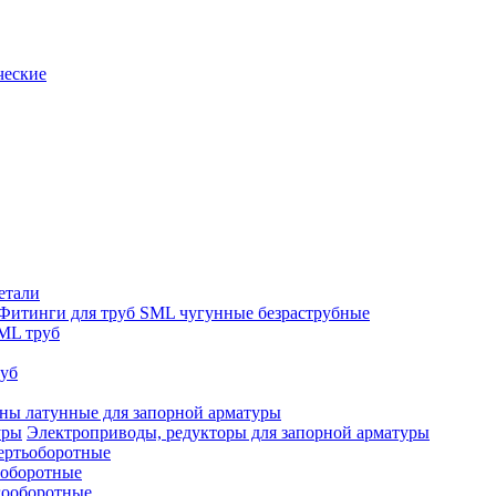
ческие
етали
Фитинги для труб SML чугунные безраструбные
ML труб
руб
ны латунные для запорной арматуры
Электроприводы, редукторы для запорной арматуры
ертьоборотные
ооборотные
гооборотные