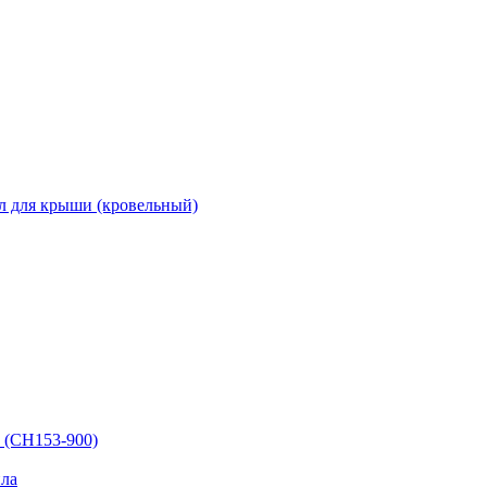
л для крыши (кровельный)
 (СН153-900)
ла