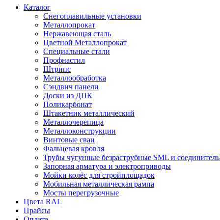
Каталог
Снегоплавильные установки
Металлопрокат
Нержавеющая сталь
Цветной Металлопрокат
Специальные стали
Профнастил
Штрипс
Металлообработка
Сэндвич панели
Доски из ДПК
Поликарбонат
Штакетник металлический
Металлочерепица
Металлоконструкции
Винтовые сваи
Фальцевая кровля
Трубы чугунные безраструбные SML и соединитель
Запорная арматура и электроприводы
Мойки колёс для стройплощадок
Мобильная металлическая рампа
Мосты перегрузочные
Цвета RAL
Прайсы
Оплата