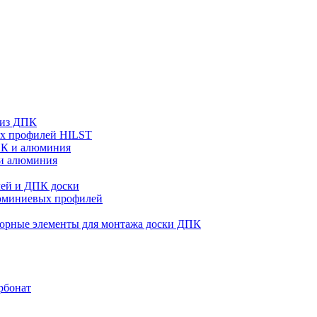
 из ДПК
ых профилей HILST
ПК и алюминия
 и алюминия
ей и ДПК доски
люминиевых профилей
орные элементы для монтажа доски ДПК
рбонат