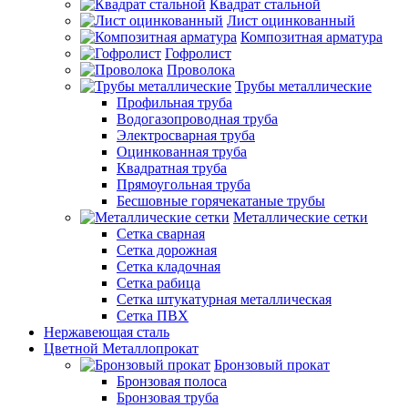
Квадрат стальной
Лист оцинкованный
Композитная арматура
Гофролист
Проволока
Трубы металлические
Профильная труба
Водогазопроводная труба
Электросварная труба
Оцинкованная труба
Квадратная труба
Прямоугольная труба
Бесшовные горячекатаные трубы
Металлические сетки
Сетка сварная
Сетка дорожная
Сетка кладочная
Сетка рабица
Сетка штукатурная металлическая
Сетка ПВХ
Нержавеющая сталь
Цветной Металлопрокат
Бронзовый прокат
Бронзовая полоса
Бронзовая труба