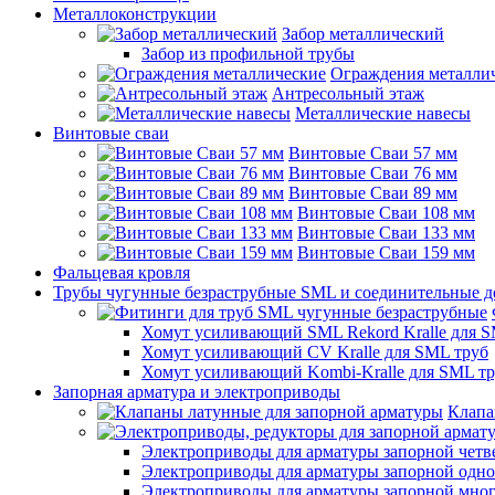
Металлоконструкции
Забор металлический
Забор из профильной трубы
Ограждения металли
Антресольный этаж
Металлические навесы
Винтовые сваи
Винтовые Сваи 57 мм
Винтовые Сваи 76 мм
Винтовые Сваи 89 мм
Винтовые Сваи 108 мм
Винтовые Сваи 133 мм
Винтовые Сваи 159 мм
Фальцевая кровля
Трубы чугунные безраструбные SML и соединительные д
Хомут усиливающий SML Rekord Kralle для S
Хомут усиливающий CV Kralle для SML труб
Хомут усиливающий Kombi-Kralle для SML т
Запорная арматура и электроприводы
Клапа
Электроприводы для арматуры запорной четв
Электроприводы для арматуры запорной одн
Электроприводы для арматуры запорной мно