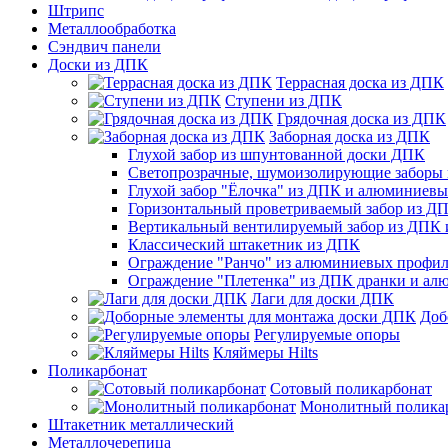
Штрипс
Металлообработка
Сэндвич панели
Доски из ДПК
Террасная доска из ДПК
Ступени из ДПК
Грядочная доска из ДПК
Заборная доска из ДПК
Глухой забор из шпунтованной доски ДПК
Светопрозрачные, шумоизолирующие заборы
Глухой забор "Ёлочка" из ДПК и алюминиев
Горизонтальный проветриваемый забор из Д
Вертикальный вентилируемый забор из ДПК
Классический штакетник из ДПК
Ограждение "Ранчо" из алюминиевых профил
Ограждение "Плетенка" из ДПК дранки и а
Лаги для доски ДПК
Доб
Регулируемые опоры
Кляймеры Hilts
Поликарбонат
Сотовый поликарбонат
Монолитный полика
Штакетник металлический
Металлочерепица