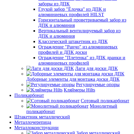
заборы из ДПК
Глухой забор "Ёлочка" из ДПК и
алюминиевых профилей HILST
Горизонтальный проветриваемый забор из
ДПК и алюминия
Вертикальный вентилируемый забор из
ДПК и алюминия
Классический штакетник из ДПК
Ограждение "Ранчо" из алюминиевых
профилей и ДПК доски
Ограждение "Плетенка" из ДПК дранки и
алюминиевых профилей
Лаги для доски ДПК
Доборные элементы для монтажа доски ДПК
Регулируемые опоры
Кляймеры Hilts
Поликарбонат
Сотовый поликарбонат
Монолитный
поликарбонат
Штакетник металлический
Металлочерепица
Металлоконструкции
Забор металлический