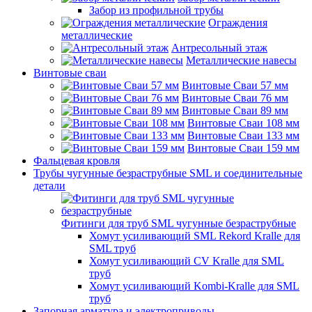
Забор из профильной трубы
Ограждения
металлические
Антресольный этаж
Металлические навесы
Винтовые сваи
Винтовые Сваи 57 мм
Винтовые Сваи 76 мм
Винтовые Сваи 89 мм
Винтовые Сваи 108 мм
Винтовые Сваи 133 мм
Винтовые Сваи 159 мм
Фальцевая кровля
Трубы чугунные безраструбные SML и соединительные
детали
Фитинги для труб SML чугунные безраструбные
Хомут усиливающий SML Rekord Kralle для
SML труб
Хомут усиливающий CV Kralle для SML
труб
Хомут усиливающий Kombi-Kralle для SML
труб
Запорная арматура и электроприводы