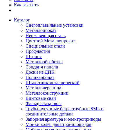
Как заказать
Каталог
Снегоплавильные установки
Металлопрокат
Нержавеющая сталь
Цветной Металлопрокат
Специальные стали
Профнастил
Штрипс
Металлообработка
Сэндвич панели
Доски из ДПК
Поликарбонат
Штакетник металлический
Металлочерепица
Металлоконструкции
Винтовые сваи
Фальцевая кровля
Трубы чугунные безраструбные SML и
соединительные детали
Запорная арматура и электроприводы
Мойки колёс для стройплощадок
Мобильная металлическая рампа