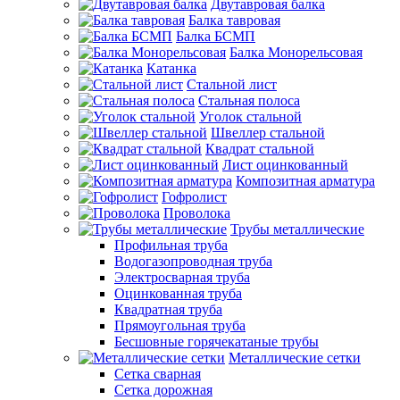
Двутавровая балка
Балка тавровая
Балка БСМП
Балка Монорельсовая
Катанка
Стальной лист
Стальная полоса
Уголок стальной
Швеллер стальной
Квадрат стальной
Лист оцинкованный
Композитная арматура
Гофролист
Проволока
Трубы металлические
Профильная труба
Водогазопроводная труба
Электросварная труба
Оцинкованная труба
Квадратная труба
Прямоугольная труба
Бесшовные горячекатаные трубы
Металлические сетки
Сетка сварная
Сетка дорожная