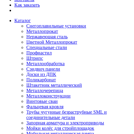
Как заказать
Каталог
Снегоплавильные установки
Металлопрокат
Нержавеющая сталь
Цветной Металлопрокат
Специальные стали
Профнастил
Штрипс
Металлообработка
Сэндвич панели
Доски из ДПК
Поликарбонат
Штакетник металлический
Металлочерепица
Металлоконструкции
Винтовые сваи
Фальцевая кровля
Трубы чугунные безраструбные SML и
соединительные детали
Запорная арматура и электроприводы
Мойки колёс для стройплощадок
Мобильная металлическая рампа