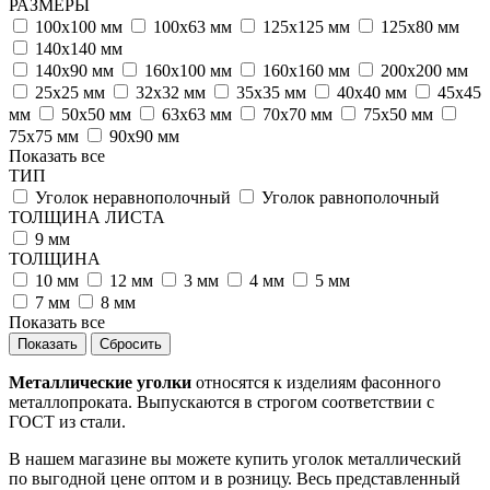
РАЗМЕРЫ
100х100 мм
100х63 мм
125х125 мм
125х80 мм
140х140 мм
140х90 мм
160х100 мм
160х160 мм
200х200 мм
25х25 мм
32х32 мм
35х35 мм
40х40 мм
45х45
мм
50х50 мм
63х63 мм
70х70 мм
75х50 мм
75х75 мм
90х90 мм
Показать все
ТИП
Уголок неравнополочный
Уголок равнополочный
ТОЛЩИНА ЛИСТА
9 мм
ТОЛЩИНА
10 мм
12 мм
3 мм
4 мм
5 мм
7 мм
8 мм
Показать все
Сбросить
Металлические уголки
относятся к изделиям фасонного
металлопроката. Выпускаются в строгом соответствии с
ГОСТ из стали.
В нашем магазине вы можете купить уголок металлический
по выгодной цене оптом и в розницу. Весь представленный