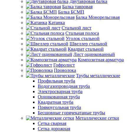
Двутавровая балка
Балка тавровая
Балка БСМП
Балка Монорельсовая
Катанка
Стальной лист
Стальная полоса
Уголок стальной
Швеллер стальной
Квадрат стальной
Лист оцинкованный
Композитная арматура
Гофролист
Проволока
Трубы металлические
Профильная труба
Водогазопроводная труба
Электросварная труба
Оцинкованная труба
Квадратная труба
Прямоугольная труба
Бесшовные горячекатаные трубы
Металлические сетки
Сетка сварная
Сетка дорожная