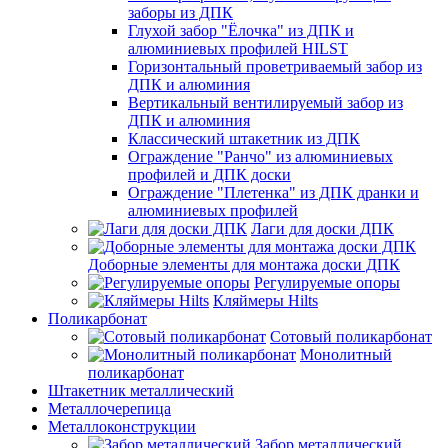
заборы из ДПК
Глухой забор "Ёлочка" из ДПК и
алюминиевых профилей HILST
Горизонтальный проветриваемый забор из
ДПК и алюминия
Вертикальный вентилируемый забор из
ДПК и алюминия
Классический штакетник из ДПК
Ограждение "Ранчо" из алюминиевых
профилей и ДПК доски
Ограждение "Плетенка" из ДПК дранки и
алюминиевых профилей
Лаги для доски ДПК
Доборные элементы для монтажа доски ДПК
Регулируемые опоры
Кляймеры Hilts
Поликарбонат
Сотовый поликарбонат
Монолитный
поликарбонат
Штакетник металлический
Металлочерепица
Металлоконструкции
Забор металлический