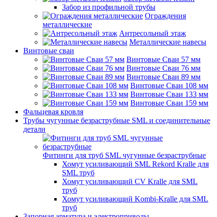
Забор из профильной трубы
Ограждения
металлические
Антресольный этаж
Металлические навесы
Винтовые сваи
Винтовые Сваи 57 мм
Винтовые Сваи 76 мм
Винтовые Сваи 89 мм
Винтовые Сваи 108 мм
Винтовые Сваи 133 мм
Винтовые Сваи 159 мм
Фальцевая кровля
Трубы чугунные безраструбные SML и соединительные
детали
Фитинги для труб SML чугунные безраструбные
Хомут усиливающий SML Rekord Kralle для
SML труб
Хомут усиливающий CV Kralle для SML
труб
Хомут усиливающий Kombi-Kralle для SML
труб
Запорная арматура и электроприводы