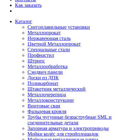
Как заказать
Каталог
Снегоплавильные установки
Металлопрокат
Нержавеющая сталь
Цветной Металлопрокат
Специальные стали
Профнастил
Штрипс
Металлообработка
Сэндвич панели
Доски из ДПК
Поликарбонат
Штакетник металлический
Металлочерепица
Металлоконструкции
Винтовые сваи
Фальцевая кровля
Трубы чугунные безраструбные SML и
соединительные детали
Запорная арматура и электроприводы
Мойки колёс для стройплощадок
Мобильная металлическая рампа