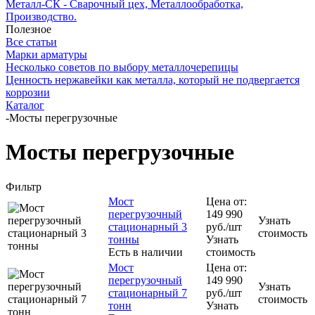
Металл-СК - Сварочный цех, Металлообработка,
Производство.
Полезное
Все статьи
Марки арматуры
Несколько советов по выбору металлочерепицы
Ценность нержавейки как металла, который не подвергается
коррозии
Каталог
-
Мосты перегрузочные
Мосты перегрузочные
Фильтр
Мост
Цена от:
перегрузочный
149 990
Узнать
стационарный 3
руб.
/шт
стоимость
тонны
Узнать
Есть в наличии
стоимость
Мост
Цена от:
перегрузочный
149 990
Узнать
стационарный 7
руб.
/шт
стоимость
тонн
Узнать