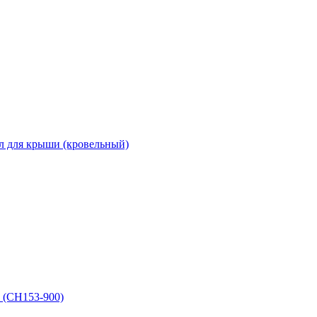
л для крыши (кровельный)
 (СН153-900)