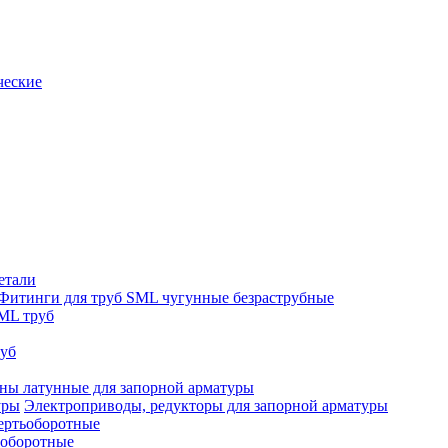
ческие
етали
Фитинги для труб SML чугунные безраструбные
ML труб
руб
ны латунные для запорной арматуры
Электроприводы, редукторы для запорной арматуры
ертьоборотные
ооборотные