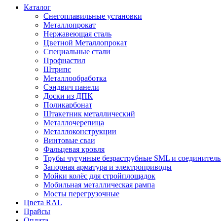
Каталог
Снегоплавильные установки
Металлопрокат
Нержавеющая сталь
Цветной Металлопрокат
Специальные стали
Профнастил
Штрипс
Металлообработка
Сэндвич панели
Доски из ДПК
Поликарбонат
Штакетник металлический
Металлочерепица
Металлоконструкции
Винтовые сваи
Фальцевая кровля
Трубы чугунные безраструбные SML и соединитель
Запорная арматура и электроприводы
Мойки колёс для стройплощадок
Мобильная металлическая рампа
Мосты перегрузочные
Цвета RAL
Прайсы
Оплата