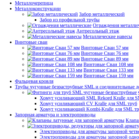
Металлочерепица
Металлоконструкции
Забор металлический
Забор из профильной трубы
Ограждения металли
Антресольный этаж
Металлические навесы
Винтовые сваи
Винтовые Сваи 57 мм
Винтовые Сваи 76 мм
Винтовые Сваи 89 мм
Винтовые Сваи 108 мм
Винтовые Сваи 133 мм
Винтовые Сваи 159 мм
Фальцевая кровля
Трубы чугунные безраструбные SML и соединительные д
Хомут усиливающий SML Rekord Kralle для S
Хомут усиливающий CV Kralle для SML труб
Хомут усиливающий Kombi-Kralle для SML т
Запорная арматура и электроприводы
Клапа
Электроприводы для арматуры запорной четв
Электроприводы для арматуры запорной одн