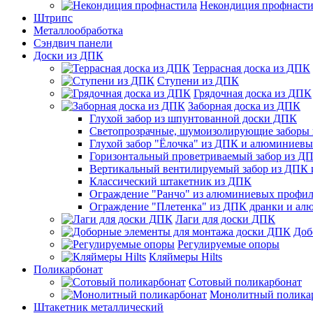
Некондиция профнасти
Штрипс
Металлообработка
Сэндвич панели
Доски из ДПК
Террасная доска из ДПК
Ступени из ДПК
Грядочная доска из ДПК
Заборная доска из ДПК
Глухой забор из шпунтованной доски ДПК
Светопрозрачные, шумоизолирующие заборы
Глухой забор "Ёлочка" из ДПК и алюминиев
Горизонтальный проветриваемый забор из Д
Вертикальный вентилируемый забор из ДПК
Классический штакетник из ДПК
Ограждение "Ранчо" из алюминиевых профил
Ограждение "Плетенка" из ДПК дранки и а
Лаги для доски ДПК
Доб
Регулируемые опоры
Кляймеры Hilts
Поликарбонат
Сотовый поликарбонат
Монолитный полика
Штакетник металлический