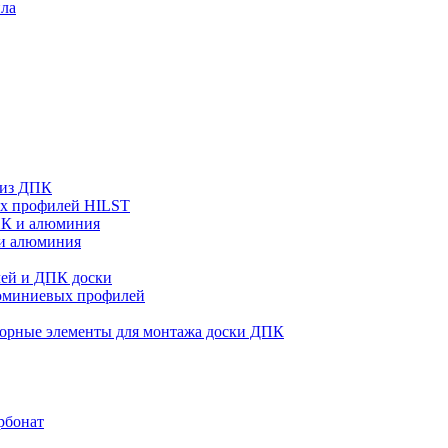
ла
 из ДПК
ых профилей HILST
ПК и алюминия
 и алюминия
ей и ДПК доски
люминиевых профилей
орные элементы для монтажа доски ДПК
рбонат