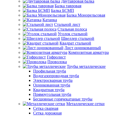
Двутавровая балка
Балка тавровая
Балка БСМП
Балка Монорельсовая
Катанка
Стальной лист
Стальная полоса
Уголок стальной
Швеллер стальной
Квадрат стальной
Лист оцинкованный
Композитная арматура
Гофролист
Проволока
Трубы металлические
Профильная труба
Водогазопроводная труба
Электросварная труба
Оцинкованная труба
Квадратная труба
Прямоугольная труба
Бесшовные горячекатаные трубы
Металлические сетки
Сетка сварная
Сетка дорожная