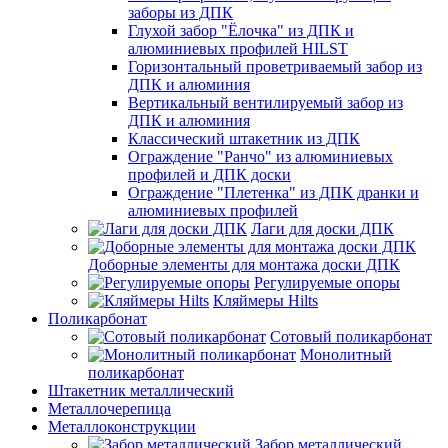
заборы из ДПК
Глухой забор "Ёлочка" из ДПК и
алюминиевых профилей HILST
Горизонтальный проветриваемый забор из
ДПК и алюминия
Вертикальный вентилируемый забор из
ДПК и алюминия
Классический штакетник из ДПК
Ограждение "Ранчо" из алюминиевых
профилей и ДПК доски
Ограждение "Плетенка" из ДПК дранки и
алюминиевых профилей
Лаги для доски ДПК
Доборные элементы для монтажа доски ДПК
Регулируемые опоры
Кляймеры Hilts
Поликарбонат
Сотовый поликарбонат
Монолитный
поликарбонат
Штакетник металлический
Металлочерепица
Металлоконструкции
Забор металлический