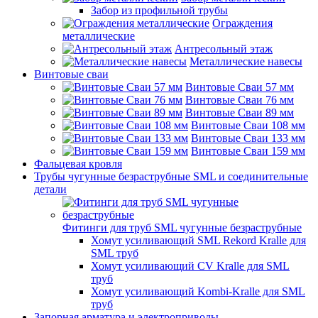
Забор из профильной трубы
Ограждения
металлические
Антресольный этаж
Металлические навесы
Винтовые сваи
Винтовые Сваи 57 мм
Винтовые Сваи 76 мм
Винтовые Сваи 89 мм
Винтовые Сваи 108 мм
Винтовые Сваи 133 мм
Винтовые Сваи 159 мм
Фальцевая кровля
Трубы чугунные безраструбные SML и соединительные
детали
Фитинги для труб SML чугунные безраструбные
Хомут усиливающий SML Rekord Kralle для
SML труб
Хомут усиливающий CV Kralle для SML
труб
Хомут усиливающий Kombi-Kralle для SML
труб
Запорная арматура и электроприводы