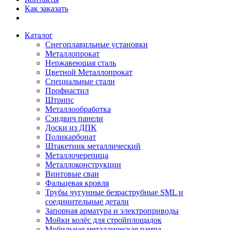
Как заказать
Каталог
Снегоплавильные установки
Металлопрокат
Нержавеющая сталь
Цветной Металлопрокат
Специальные стали
Профнастил
Штрипс
Металлообработка
Сэндвич панели
Доски из ДПК
Поликарбонат
Штакетник металлический
Металлочерепица
Металлоконструкции
Винтовые сваи
Фальцевая кровля
Трубы чугунные безраструбные SML и
соединительные детали
Запорная арматура и электроприводы
Мойки колёс для стройплощадок
Мобильная металлическая рампа