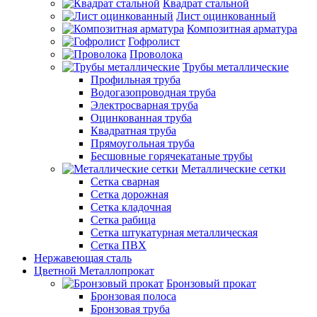
Квадрат стальной
Лист оцинкованный
Композитная арматура
Гофролист
Проволока
Трубы металлические
Профильная труба
Водогазопроводная труба
Электросварная труба
Оцинкованная труба
Квадратная труба
Прямоугольная труба
Бесшовные горячекатаные трубы
Металлические сетки
Сетка сварная
Сетка дорожная
Сетка кладочная
Сетка рабица
Сетка штукатурная металлическая
Сетка ПВХ
Нержавеющая сталь
Цветной Металлопрокат
Бронзовый прокат
Бронзовая полоса
Бронзовая труба