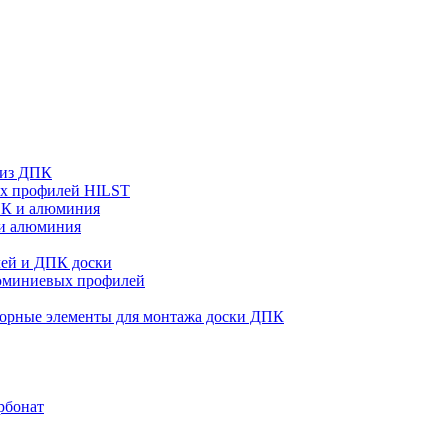
 из ДПК
ых профилей HILST
ПК и алюминия
 и алюминия
ей и ДПК доски
люминиевых профилей
орные элементы для монтажа доски ДПК
рбонат