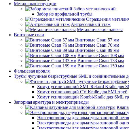
Металлоконструкции
Забор металлический
Забор из профильной трубы
Ограждения металли
Антресольный этаж
Металлические навесы
Винтовые сваи
Винтовые Сваи 57 мм
Винтовые Сваи 76 мм
Винтовые Сваи 89 мм
Винтовые Сваи 108 мм
Винтовые Сваи 133 мм
Винтовые Сваи 159 мм
Фальцевая кровля
Трубы чугунные безраструбные SML и соединительные д
Хомут усиливающий SML Rekord Kralle для S
Хомут усиливающий CV Kralle для SML труб
Хомут усиливающий Kombi-Kralle для SML т
Запорная арматура и электроприводы
Клапа
Электроприводы для арматуры запорной четв
Электроприводы для арматуры запорной одн
Электроприводы для арматуры запорной мно