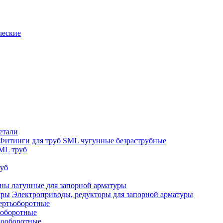
ческие
етали
Фитинги для труб SML чугунные безраструбные
ML труб
руб
ны латунные для запорной арматуры
Электроприводы, редукторы для запорной арматуры
ертьоборотные
ооборотные
гооборотные