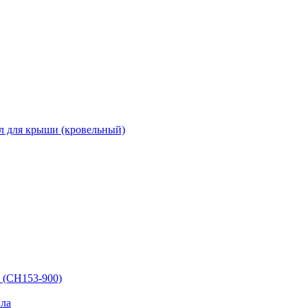
л для крыши (кровельный)
 (СН153-900)
ла