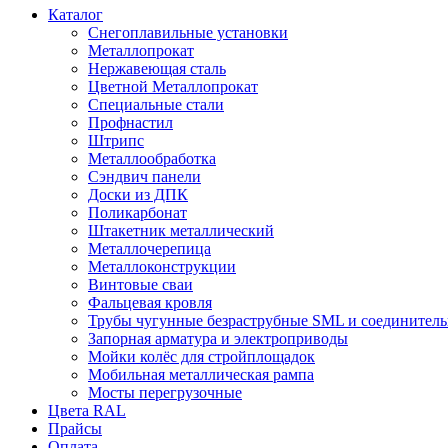
Каталог
Снегоплавильные установки
Металлопрокат
Нержавеющая сталь
Цветной Металлопрокат
Специальные стали
Профнастил
Штрипс
Металлообработка
Сэндвич панели
Доски из ДПК
Поликарбонат
Штакетник металлический
Металлочерепица
Металлоконструкции
Винтовые сваи
Фальцевая кровля
Трубы чугунные безраструбные SML и соединитель
Запорная арматура и электроприводы
Мойки колёс для стройплощадок
Мобильная металлическая рампа
Мосты перегрузочные
Цвета RAL
Прайсы
Оплата