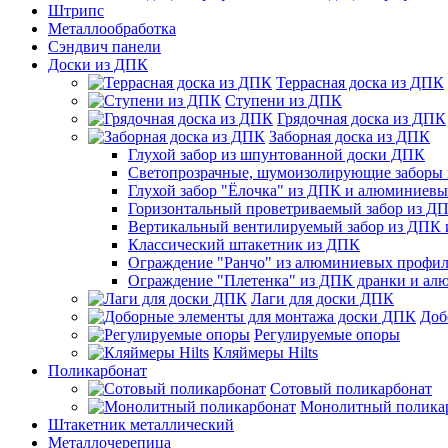
Штрипс
Металлообработка
Сэндвич панели
Доски из ДПК
Террасная доска из ДПК
Ступени из ДПК
Грядочная доска из ДПК
Заборная доска из ДПК
Глухой забор из шпунтованной доски ДПК
Светопрозрачные, шумоизолирующие заборы
Глухой забор "Ёлочка" из ДПК и алюминиев
Горизонтальный проветриваемый забор из Д
Вертикальный вентилируемый забор из ДПК
Классический штакетник из ДПК
Ограждение "Ранчо" из алюминиевых профил
Ограждение "Плетенка" из ДПК дранки и а
Лаги для доски ДПК
Доб
Регулируемые опоры
Кляймеры Hilts
Поликарбонат
Сотовый поликарбонат
Монолитный полика
Штакетник металлический
Металлочерепица