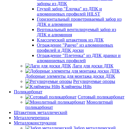
заборы из ДПК
Глухой забор "Ёлочка" из ДПК и
алюминиевых профилей HILST
Горизонтальный проветриваемый забор из
ДПК и алюминия
Вертикальный вентилируемый забор из
ДПК и алюминия
Классический штакетник из ДПК
Ограждение "Ранчо" из алюминиевых
профилей и ДПК доски
Ограждение "Плетенка" из ДПК дранки и
алюминиевых профилей
Лаги для доски ДПК
Доборные элементы для монтажа доски ДПК
Регулируемые опоры
Кляймеры Hilts
Поликарбонат
Сотовый поликарбонат
Монолитный
поликарбонат
Штакетник металлический
Металлочерепица
Металлоконструкции
Забор металлический