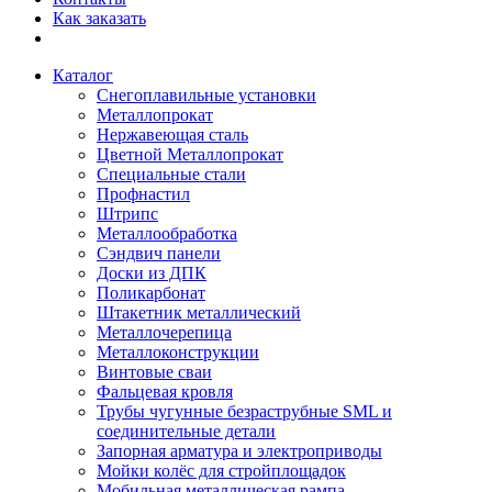
Как заказать
Каталог
Снегоплавильные установки
Металлопрокат
Нержавеющая сталь
Цветной Металлопрокат
Специальные стали
Профнастил
Штрипс
Металлообработка
Сэндвич панели
Доски из ДПК
Поликарбонат
Штакетник металлический
Металлочерепица
Металлоконструкции
Винтовые сваи
Фальцевая кровля
Трубы чугунные безраструбные SML и
соединительные детали
Запорная арматура и электроприводы
Мойки колёс для стройплощадок
Мобильная металлическая рампа