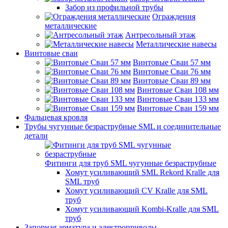
Забор из профильной трубы
Ограждения
металлические
Антресольный этаж
Металлические навесы
Винтовые сваи
Винтовые Сваи 57 мм
Винтовые Сваи 76 мм
Винтовые Сваи 89 мм
Винтовые Сваи 108 мм
Винтовые Сваи 133 мм
Винтовые Сваи 159 мм
Фальцевая кровля
Трубы чугунные безраструбные SML и соединительные
детали
Фитинги для труб SML чугунные безраструбные
Хомут усиливающий SML Rekord Kralle для
SML труб
Хомут усиливающий CV Kralle для SML
труб
Хомут усиливающий Kombi-Kralle для SML
труб
Запорная арматура и электроприводы