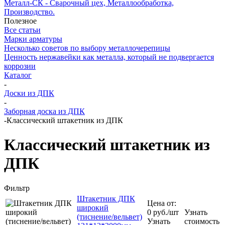
Металл-СК - Сварочный цех, Металлообработка,
Производство.
Полезное
Все статьи
Марки арматуры
Несколько советов по выбору металлочерепицы
Ценность нержавейки как металла, который не подвергается
коррозии
Каталог
-
Доски из ДПК
-
Заборная доска из ДПК
-
Классический штакетник из ДПК
Классический штакетник из
ДПК
Фильтр
Штакетник ДПК
Цена от:
широкий
0
руб.
/шт
Узнать
(тиснение/вельвет)
Узнать
стоимость