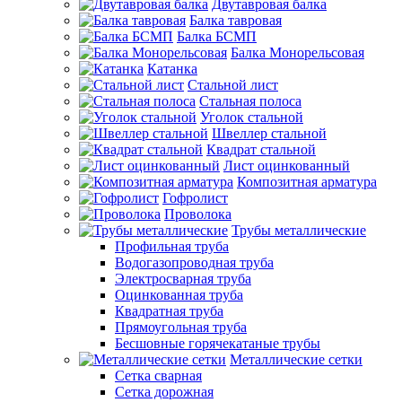
Двутавровая балка
Балка тавровая
Балка БСМП
Балка Монорельсовая
Катанка
Стальной лист
Стальная полоса
Уголок стальной
Швеллер стальной
Квадрат стальной
Лист оцинкованный
Композитная арматура
Гофролист
Проволока
Трубы металлические
Профильная труба
Водогазопроводная труба
Электросварная труба
Оцинкованная труба
Квадратная труба
Прямоугольная труба
Бесшовные горячекатаные трубы
Металлические сетки
Сетка сварная
Сетка дорожная