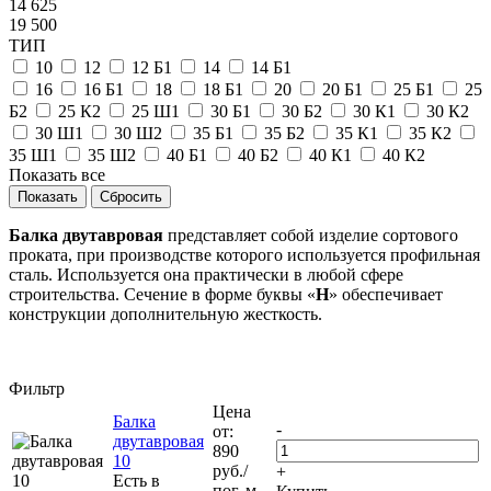
14 625
19 500
ТИП
10
12
12 Б1
14
14 Б1
16
16 Б1
18
18 Б1
20
20 Б1
25 Б1
25
Б2
25 К2
25 Ш1
30 Б1
30 Б2
30 К1
30 К2
30 Ш1
30 Ш2
35 Б1
35 Б2
35 К1
35 К2
35 Ш1
35 Ш2
40 Б1
40 Б2
40 К1
40 К2
Показать все
Сбросить
Балка двутавровая
представляет собой изделие сортового
проката, при производстве которого используется профильная
сталь. Используется она практически в любой сфере
строительства. Сечение в форме буквы «
Н
» обеспечивает
конструкции дополнительную жесткость.
Фильтр
Цена
Балка
-
от:
двутавровая
890
10
руб.
/
+
Есть в
пог. м