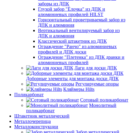
заборы из ДПК
Глухой забор "Ёлочка" из ДПК и
алюминиевых профилей HILST
Горизонтальный проветриваемый забор из
ДПК и алюминия
Вертикальный вентилируемый забор из
ДПК и алюминия
Классический штакетник из ДПК
Ограждение "Ранчо" из алюминиевых
профилей и ДПК доски
Ограждение "Плетенка" из ДПК дранки и
алюминиевых профилей
Лаги для доски ДПК
Доборные элементы для монтажа доски ДПК
Регулируемые опоры
Кляймеры Hilts
Поликарбонат
Сотовый поликарбонат
Монолитный
поликарбонат
Штакетник металлический
Металлочерепица
Металлоконструкции
Забор металлический