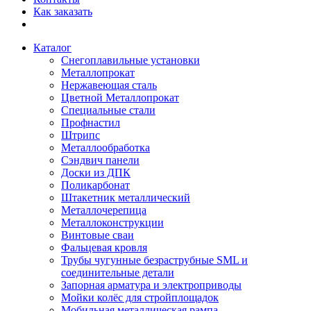
Как заказать
Каталог
Снегоплавильные установки
Металлопрокат
Нержавеющая сталь
Цветной Металлопрокат
Специальные стали
Профнастил
Штрипс
Металлообработка
Сэндвич панели
Доски из ДПК
Поликарбонат
Штакетник металлический
Металлочерепица
Металлоконструкции
Винтовые сваи
Фальцевая кровля
Трубы чугунные безраструбные SML и
соединительные детали
Запорная арматура и электроприводы
Мойки колёс для стройплощадок
Мобильная металлическая рампа