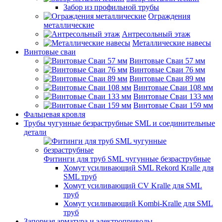
Забор из профильной трубы
Ограждения
металлические
Антресольный этаж
Металлические навесы
Винтовые сваи
Винтовые Сваи 57 мм
Винтовые Сваи 76 мм
Винтовые Сваи 89 мм
Винтовые Сваи 108 мм
Винтовые Сваи 133 мм
Винтовые Сваи 159 мм
Фальцевая кровля
Трубы чугунные безраструбные SML и соединительные
детали
Фитинги для труб SML чугунные безраструбные
Хомут усиливающий SML Rekord Kralle для
SML труб
Хомут усиливающий CV Kralle для SML
труб
Хомут усиливающий Kombi-Kralle для SML
труб
Запорная арматура и электроприводы