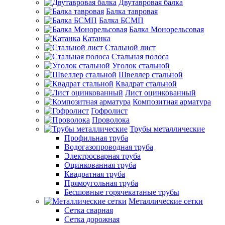
Двутавровая балка
Балка тавровая
Балка БСМП
Балка Монорельсовая
Катанка
Стальной лист
Стальная полоса
Уголок стальной
Швеллер стальной
Квадрат стальной
Лист оцинкованный
Композитная арматура
Гофролист
Проволока
Трубы металлические
Профильная труба
Водогазопроводная труба
Электросварная труба
Оцинкованная труба
Квадратная труба
Прямоугольная труба
Бесшовные горячекатаные трубы
Металлические сетки
Сетка сварная
Сетка дорожная