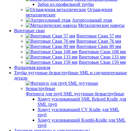
Забор из профильной трубы
Ограждения
металлические
Антресольный этаж
Металлические навесы
Винтовые сваи
Винтовые Сваи 57 мм
Винтовые Сваи 76 мм
Винтовые Сваи 89 мм
Винтовые Сваи 108 мм
Винтовые Сваи 133 мм
Винтовые Сваи 159 мм
Фальцевая кровля
Трубы чугунные безраструбные SML и соединительные
детали
Фитинги для труб SML чугунные безраструбные
Хомут усиливающий SML Rekord Kralle для
SML труб
Хомут усиливающий CV Kralle для SML
труб
Хомут усиливающий Kombi-Kralle для SML
труб
Запорная арматура и электроприводы