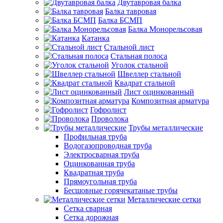
Двутавровая балка
Балка тавровая
Балка БСМП
Балка Монорельсовая
Катанка
Стальной лист
Стальная полоса
Уголок стальной
Швеллер стальной
Квадрат стальной
Лист оцинкованный
Композитная арматура
Гофролист
Проволока
Трубы металлические
Профильная труба
Водогазопроводная труба
Электросварная труба
Оцинкованная труба
Квадратная труба
Прямоугольная труба
Бесшовные горячекатаные трубы
Металлические сетки
Сетка сварная
Сетка дорожная