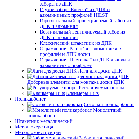
заборы из ДПК
Глухой забор "Ёлочка" из ДПК и
алюминиевых профилей HILST
Горизонтальный проветриваемый забор из
ДПК и алюминия
Вертикальный вентилируемый забор из
ДПК и алюминия
Классический штакетник из ДПК
Ограждение "Ранчо" из алюминиевых
профилей и ДПК доски
Ограждение "Плетенка" из ДПК дранки и
алюминиевых профилей
Лаги для доски ДПК
Доборные элементы для монтажа доски ДПК
Регулируемые опоры
Кляймеры Hilts
Поликарбонат
Сотовый поликарбонат
Монолитный
поликарбонат
Штакетник металлический
Металлочерепица
Металлоконструкции
Забор металлический