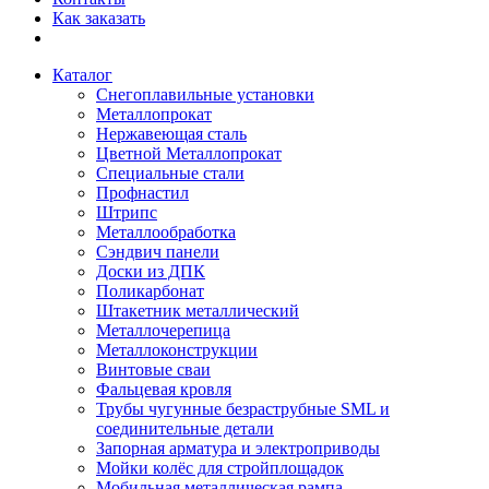
Как заказать
Каталог
Снегоплавильные установки
Металлопрокат
Нержавеющая сталь
Цветной Металлопрокат
Специальные стали
Профнастил
Штрипс
Металлообработка
Сэндвич панели
Доски из ДПК
Поликарбонат
Штакетник металлический
Металлочерепица
Металлоконструкции
Винтовые сваи
Фальцевая кровля
Трубы чугунные безраструбные SML и
соединительные детали
Запорная арматура и электроприводы
Мойки колёс для стройплощадок
Мобильная металлическая рампа