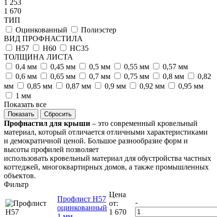
1 253
1 670
ТИП
Оцинкованный
Полиэстер
ВИД ПРОФНАСТИЛА
Н57
Н60
НС35
ТОЛЩИНА ЛИСТА
0,4 мм
0,45 мм
0,5 мм
0,55 мм
0,57 мм
0,6 мм
0,65 мм
0,7 мм
0,75 мм
0,8 мм
0,82
мм
0,85 мм
0,87 мм
0,9 мм
0,92 мм
0,95 мм
1 мм
Показать все
Сбросить
Профнастил для крыши
– это современный кровельный
материал, который отличается отличными характеристиками
и демократичной ценой. Большое разнообразие форм и
высоты профилей позволяет
использовать кровельный материал для обустройства частных
коттеджей, многоквартирных домов, а также промышленных
объектов.
Фильтр
Цена
Профлист Н57
-
от:
оцинкованный
1 670
1 мм