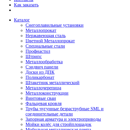
Как заказать
Каталог
Снегоплавильные установки
Металлопрокат
Нержавеющая сталь
Цветной Металлопрокат
Специальные стали
Профнастил
Штрипс
Металлообработка
Сэндвич панели
Доски из ДПК
Поликарбонат
Штакетник металлический
Металлочерепица
Металлоконструкции
Винтовые сваи
Фальцевая кровля
Трубы чугунные безраструбные SML и
соединительные детали
Запорная арматура и электроприводы
Мойки колёс для стройплощадок
Мобильная металлическая рампа