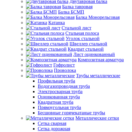
Двутавровая балка
Балка тавровая
Балка БСМП
Балка Монорельсовая
Катанка
Стальной лист
Стальная полоса
Уголок стальной
Швеллер стальной
Квадрат стальной
Лист оцинкованный
Композитная арматура
Гофролист
Проволока
Трубы металлические
Профильная труба
Водогазопроводная труба
Электросварная труба
Оцинкованная труба
Квадратная труба
Прямоугольная труба
Бесшовные горячекатаные трубы
Металлические сетки
Сетка сварная
Сетка дорожная