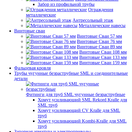
Забор из профильной трубы
Ограждения
металлические
Антресольный этаж
Металлические навесы
Винтовые сваи
Винтовые Сваи 57 мм
Винтовые Сваи 76 мм
Винтовые Сваи 89 мм
Винтовые Сваи 108 мм
Винтовые Сваи 133 мм
Винтовые Сваи 159 мм
Фальцевая кровля
Трубы чугунные безраструбные SML и соединительные
детали
Фитинги для труб SML чугунные безраструбные
Хомут усиливающий SML Rekord Kralle для
SML труб
Хомут усиливающий CV Kralle для SML
труб
Хомут усиливающий Kombi-Kralle для SML
труб
Запорная арматура и электроприводы