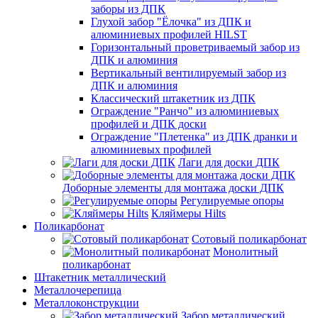
заборы из ДПК
Глухой забор "Ёлочка" из ДПК и
алюминиевых профилей HILST
Горизонтальный проветриваемый забор из
ДПК и алюминия
Вертикальный вентилируемый забор из
ДПК и алюминия
Классический штакетник из ДПК
Ограждение "Ранчо" из алюминиевых
профилей и ДПК доски
Ограждение "Плетенка" из ДПК дранки и
алюминиевых профилей
Лаги для доски ДПК
Доборные элементы для монтажа доски ДПК
Регулируемые опоры
Кляймеры Hilts
Поликарбонат
Сотовый поликарбонат
Монолитный
поликарбонат
Штакетник металлический
Металлочерепица
Металлоконструкции
Забор металлический