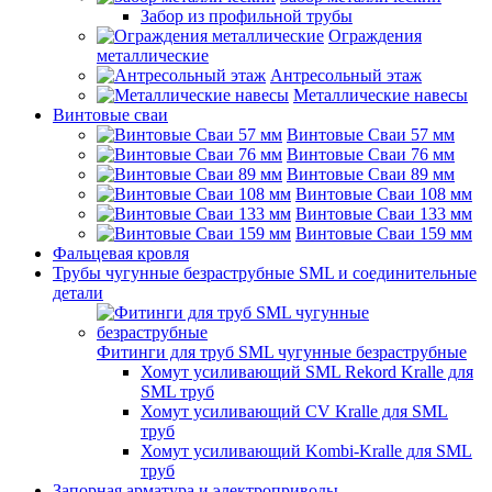
Забор из профильной трубы
Ограждения
металлические
Антресольный этаж
Металлические навесы
Винтовые сваи
Винтовые Сваи 57 мм
Винтовые Сваи 76 мм
Винтовые Сваи 89 мм
Винтовые Сваи 108 мм
Винтовые Сваи 133 мм
Винтовые Сваи 159 мм
Фальцевая кровля
Трубы чугунные безраструбные SML и соединительные
детали
Фитинги для труб SML чугунные безраструбные
Хомут усиливающий SML Rekord Kralle для
SML труб
Хомут усиливающий CV Kralle для SML
труб
Хомут усиливающий Kombi-Kralle для SML
труб
Запорная арматура и электроприводы