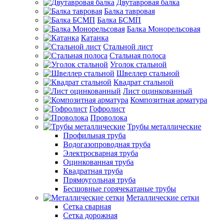
Двутавровая балка
Балка тавровая
Балка БСМП
Балка Монорельсовая
Катанка
Стальной лист
Стальная полоса
Уголок стальной
Швеллер стальной
Квадрат стальной
Лист оцинкованный
Композитная арматура
Гофролист
Проволока
Трубы металлические
Профильная труба
Водогазопроводная труба
Электросварная труба
Оцинкованная труба
Квадратная труба
Прямоугольная труба
Бесшовные горячекатаные трубы
Металлические сетки
Сетка сварная
Сетка дорожная