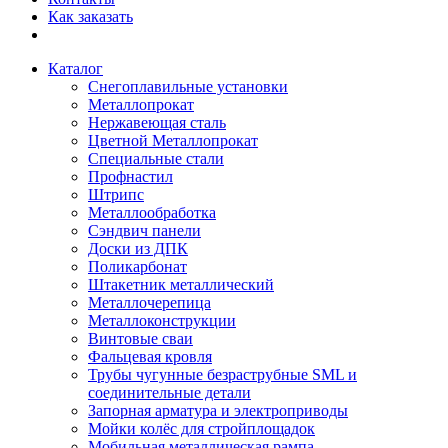
Как заказать
Каталог
Снегоплавильные установки
Металлопрокат
Нержавеющая сталь
Цветной Металлопрокат
Специальные стали
Профнастил
Штрипс
Металлообработка
Сэндвич панели
Доски из ДПК
Поликарбонат
Штакетник металлический
Металлочерепица
Металлоконструкции
Винтовые сваи
Фальцевая кровля
Трубы чугунные безраструбные SML и
соединительные детали
Запорная арматура и электроприводы
Мойки колёс для стройплощадок
Мобильная металлическая рампа