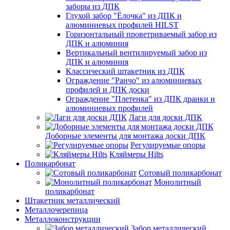
заборы из ДПК
Глухой забор "Ёлочка" из ДПК и
алюминиевых профилей HILST
Горизонтальный проветриваемый забор из
ДПК и алюминия
Вертикальный вентилируемый забор из
ДПК и алюминия
Классический штакетник из ДПК
Ограждение "Ранчо" из алюминиевых
профилей и ДПК доски
Ограждение "Плетенка" из ДПК дранки и
алюминиевых профилей
Лаги для доски ДПК
Доборные элементы для монтажа доски ДПК
Регулируемые опоры
Кляймеры Hilts
Поликарбонат
Сотовый поликарбонат
Монолитный
поликарбонат
Штакетник металлический
Металлочерепица
Металлоконструкции
Забор металлический