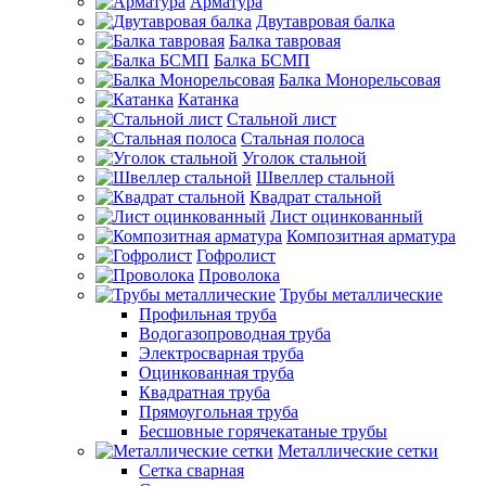
Арматура
Двутавровая балка
Балка тавровая
Балка БСМП
Балка Монорельсовая
Катанка
Стальной лист
Стальная полоса
Уголок стальной
Швеллер стальной
Квадрат стальной
Лист оцинкованный
Композитная арматура
Гофролист
Проволока
Трубы металлические
Профильная труба
Водогазопроводная труба
Электросварная труба
Оцинкованная труба
Квадратная труба
Прямоугольная труба
Бесшовные горячекатаные трубы
Металлические сетки
Сетка сварная