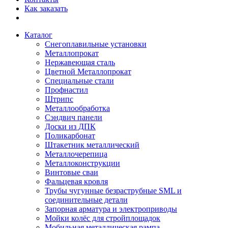
Как заказать
Каталог
Снегоплавильные установки
Металлопрокат
Нержавеющая сталь
Цветной Металлопрокат
Специальные стали
Профнастил
Штрипс
Металлообработка
Сэндвич панели
Доски из ДПК
Поликарбонат
Штакетник металлический
Металлочерепица
Металлоконструкции
Винтовые сваи
Фальцевая кровля
Трубы чугунные безраструбные SML и
соединительные детали
Запорная арматура и электроприводы
Мойки колёс для стройплощадок
Мобильная металлическая рампа