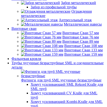
Забор металлический
Забор из профильной трубы
Ограждения
металлические
Антресольный этаж
Металлические навесы
Винтовые сваи
Винтовые Сваи 57 мм
Винтовые Сваи 76 мм
Винтовые Сваи 89 мм
Винтовые Сваи 108 мм
Винтовые Сваи 133 мм
Винтовые Сваи 159 мм
Фальцевая кровля
Трубы чугунные безраструбные SML и соединительные
детали
Фитинги для труб SML чугунные безраструбные
Хомут усиливающий SML Rekord Kralle для
SML труб
Хомут усиливающий CV Kralle для SML
труб
Хомут усиливающий Kombi-Kralle для SML
труб