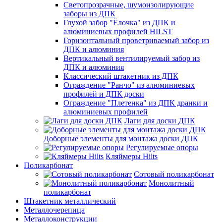
Светопрозрачные, шумоизолирующие
заборы из ДПК
Глухой забор "Ёлочка" из ДПК и
алюминиевых профилей HILST
Горизонтальный проветриваемый забор из
ДПК и алюминия
Вертикальный вентилируемый забор из
ДПК и алюминия
Классический штакетник из ДПК
Ограждение "Ранчо" из алюминиевых
профилей и ДПК доски
Ограждение "Плетенка" из ДПК дранки и
алюминиевых профилей
Лаги для доски ДПК
Доборные элементы для монтажа доски ДПК
Регулируемые опоры
Кляймеры Hilts
Поликарбонат
Сотовый поликарбонат
Монолитный
поликарбонат
Штакетник металлический
Металлочерепица
Металлоконструкции