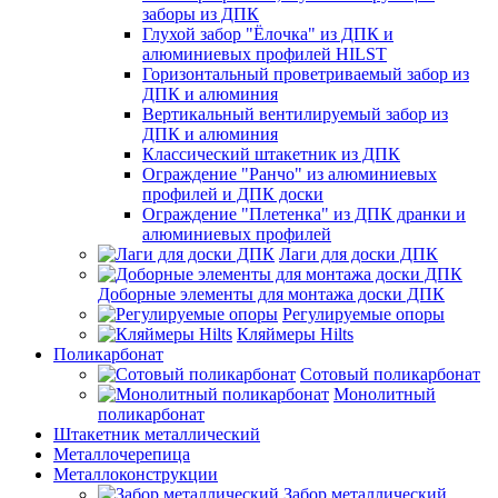
заборы из ДПК
Глухой забор "Ёлочка" из ДПК и
алюминиевых профилей HILST
Горизонтальный проветриваемый забор из
ДПК и алюминия
Вертикальный вентилируемый забор из
ДПК и алюминия
Классический штакетник из ДПК
Ограждение "Ранчо" из алюминиевых
профилей и ДПК доски
Ограждение "Плетенка" из ДПК дранки и
алюминиевых профилей
Лаги для доски ДПК
Доборные элементы для монтажа доски ДПК
Регулируемые опоры
Кляймеры Hilts
Поликарбонат
Сотовый поликарбонат
Монолитный
поликарбонат
Штакетник металлический
Металлочерепица
Металлоконструкции
Забор металлический