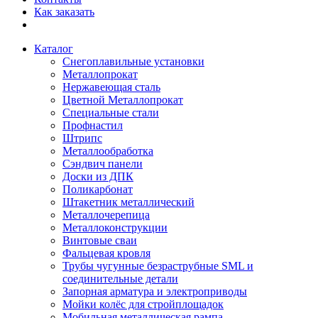
Как заказать
Каталог
Снегоплавильные установки
Металлопрокат
Нержавеющая сталь
Цветной Металлопрокат
Специальные стали
Профнастил
Штрипс
Металлообработка
Сэндвич панели
Доски из ДПК
Поликарбонат
Штакетник металлический
Металлочерепица
Металлоконструкции
Винтовые сваи
Фальцевая кровля
Трубы чугунные безраструбные SML и
соединительные детали
Запорная арматура и электроприводы
Мойки колёс для стройплощадок
Мобильная металлическая рампа