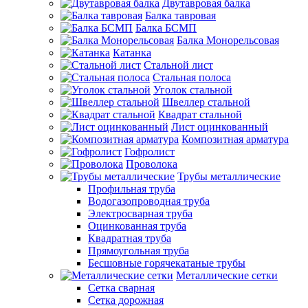
Двутавровая балка
Балка тавровая
Балка БСМП
Балка Монорельсовая
Катанка
Стальной лист
Стальная полоса
Уголок стальной
Швеллер стальной
Квадрат стальной
Лист оцинкованный
Композитная арматура
Гофролист
Проволока
Трубы металлические
Профильная труба
Водогазопроводная труба
Электросварная труба
Оцинкованная труба
Квадратная труба
Прямоугольная труба
Бесшовные горячекатаные трубы
Металлические сетки
Сетка сварная
Сетка дорожная