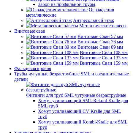
Забор из профильной трубы
Ограждения
металлические
Антресольный этаж
Металлические навесы
Винтовые сваи
Винтовые Сваи 57 мм
Винтовые Сваи 76 мм
Винтовые Сваи 89 мм
Винтовые Сваи 108 мм
Винтовые Сваи 133 мм
Винтовые Сваи 159 мм
Фальцевая кровля
Трубы чугунные безраструбные SML и соединительные
детали
Фитинги для труб SML чугунные безраструбные
Хомут усиливающий SML Rekord Kralle для
SML труб
Хомут усиливающий CV Kralle для SML
труб
Хомут усиливающий Kombi-Kralle для SML
труб
Запорная арматура и электроприводы