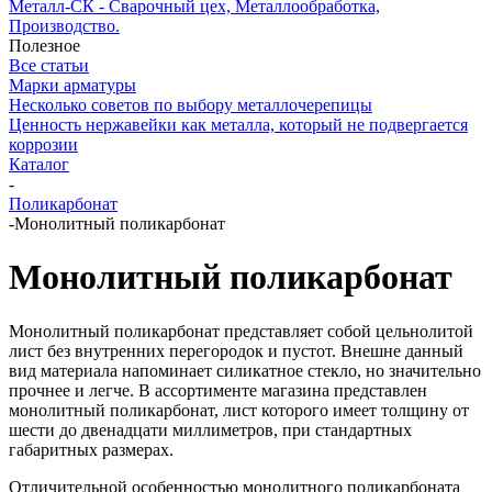
Металл-СК - Сварочный цех, Металлообработка,
Производство.
Полезное
Все статьи
Марки арматуры
Несколько советов по выбору металлочерепицы
Ценность нержавейки как металла, который не подвергается
коррозии
Каталог
-
Поликарбонат
-
Монолитный поликарбонат
Монолитный поликарбонат
Монолитный поликарбонат представляет собой цельнолитой
лист без внутренних перегородок и пустот. Внешне данный
вид материала напоминает силикатное стекло, но значительно
прочнее и легче. В ассортименте магазина представлен
монолитный поликарбонат, лист которого имеет толщину от
шести до двенадцати миллиметров, при стандартных
габаритных размерах.
Отличительной особенностью монолитного поликарбоната