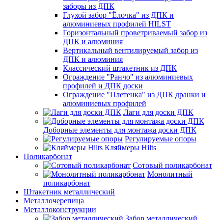
заборы из ДПК
Глухой забор "Ёлочка" из ДПК и
алюминиевых профилей HILST
Горизонтальный проветриваемый забор из
ДПК и алюминия
Вертикальный вентилируемый забор из
ДПК и алюминия
Классический штакетник из ДПК
Ограждение "Ранчо" из алюминиевых
профилей и ДПК доски
Ограждение "Плетенка" из ДПК дранки и
алюминиевых профилей
Лаги для доски ДПК
Доборные элементы для монтажа доски ДПК
Регулируемые опоры
Кляймеры Hilts
Поликарбонат
Сотовый поликарбонат
Монолитный
поликарбонат
Штакетник металлический
Металлочерепица
Металлоконструкции
Забор металлический