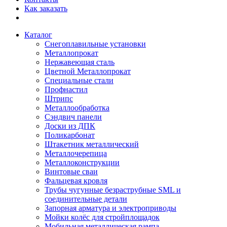
Как заказать
Каталог
Снегоплавильные установки
Металлопрокат
Нержавеющая сталь
Цветной Металлопрокат
Специальные стали
Профнастил
Штрипс
Металлообработка
Сэндвич панели
Доски из ДПК
Поликарбонат
Штакетник металлический
Металлочерепица
Металлоконструкции
Винтовые сваи
Фальцевая кровля
Трубы чугунные безраструбные SML и
соединительные детали
Запорная арматура и электроприводы
Мойки колёс для стройплощадок
Мобильная металлическая рампа