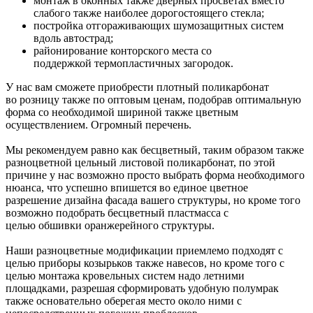
монтаж в оконных также дверных просветах вместо
слабого также наиболее дорогостоящего стекла;
постройка отгораживающих шумозащитных систем
вдоль автострад;
районирование конторского места со
поддержкой термопластичных загородок.
У нас вам сможете приобрести плотный поликарбонат
во розницу также по оптовым ценам, подобрав оптимальную
форма со необходимой шириной также цветным
осуществлением. Огромный перечень.
Мы рекомендуем равно как бесцветный, таким образом также
разноцветной цельный листовой поликарбонат, по этой
причине у нас возможно просто выбрать форма необходимого
нюанса, что успешно впишется во единое цветное
разрешение дизайна фасада вашего структуры, но кроме того
возможно подобрать бесцветный пластмасса с
целью обшивки оранжерейного структуры.
Наши разноцветные модификации приемлемо подходят с
целью приборы козырьков также навесов, но кроме того с
целью монтажа кровельных систем надо летними
площадками, разрешая сформировать удобную полумрак
также основательно оберегая место около ними с