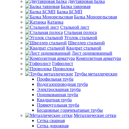
Двутавровая балка
Балка тавровая
Балка БСМП
Балка Монорельсовая
Катанка
Стальной лист
Стальная полоса
Уголок стальной
Швеллер стальной
Квадрат стальной
Лист оцинкованный
Композитная арматура
Гофролист
Проволока
Трубы металлические
Профильная труба
Водогазопроводная труба
Электросварная труба
Оцинкованная труба
Квадратная труба
Прямоугольная труба
Бесшовные горячекатаные трубы
Металлические сетки
Сетка сварная
Сетка дорожная