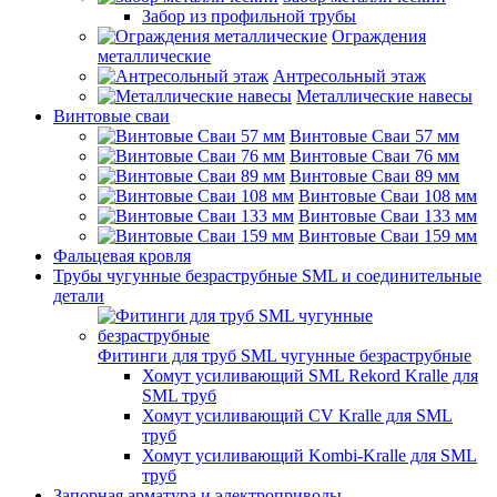
Забор из профильной трубы
Ограждения
металлические
Антресольный этаж
Металлические навесы
Винтовые сваи
Винтовые Сваи 57 мм
Винтовые Сваи 76 мм
Винтовые Сваи 89 мм
Винтовые Сваи 108 мм
Винтовые Сваи 133 мм
Винтовые Сваи 159 мм
Фальцевая кровля
Трубы чугунные безраструбные SML и соединительные
детали
Фитинги для труб SML чугунные безраструбные
Хомут усиливающий SML Rekord Kralle для
SML труб
Хомут усиливающий CV Kralle для SML
труб
Хомут усиливающий Kombi-Kralle для SML
труб
Запорная арматура и электроприводы