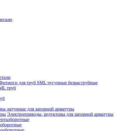
ческие
етали
Фитинги для труб SML чугунные безраструбные
ML труб
руб
ны латунные для запорной арматуры
Электроприводы, редукторы для запорной арматуры
ертьоборотные
ооборотные
гооборотные