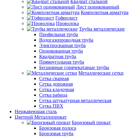
Квадрат стальной
Лист оцинкованный
Композитная арматура
Гофролист
Проволока
Трубы металлические
Профильная труба
Водогазопроводная труба
Электросварная труба
Оцинкованная труба
Квадратная труба
Прямоугольная труба
Бесшовные горячекатаные трубы
Металлические сетки
Сетка сварная
Сетка дорожная
Сетка кладочная
Сетка рабица
Сетка штукатурная металлическая
Сетка ПВХ
Нержавеющая сталь
Цветной Металлопрокат
Бронзовый прокат
Бронзовая полоса
Бронзовая труба