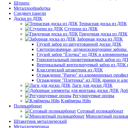
Штрипс
Металлообработка
Сэндвич панели
Доски из ДПК
Террасная доска из ДПК
Ступени из ДПК
Грядочная доска из ДПК
Заборная доска из ДПК
Глухой забор из шпунтованной доски ДПК
Светопрозрачные, шумоизолирующие заборы
Глухой забор "Ёлочка" из ДПК и алюминиев
Горизонтальный проветриваемый забор из Д
Вертикальный вентилируемый забор из ДПК
Классический штакетник из ДПК
Ограждение "Ранчо" из алюминиевых профил
Ограждение "Плетенка" из ДПК дранки и а
Лаги для доски ДПК
Доб
Регулируемые опоры
Кляймеры Hilts
Поликарбонат
Сотовый поликарбонат
Монолитный полика
Штакетник металлический
Металлочерепица