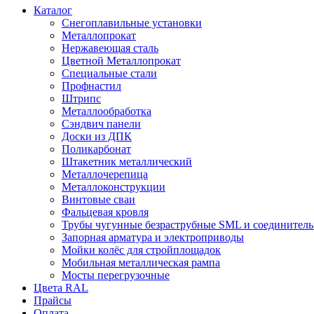
Каталог
Снегоплавильные установки
Металлопрокат
Нержавеющая сталь
Цветной Металлопрокат
Специальные стали
Профнастил
Штрипс
Металлообработка
Сэндвич панели
Доски из ДПК
Поликарбонат
Штакетник металлический
Металлочерепица
Металлоконструкции
Винтовые сваи
Фальцевая кровля
Трубы чугунные безраструбные SML и соединитель
Запорная арматура и электроприводы
Мойки колёс для стройплощадок
Мобильная металлическая рампа
Мосты перегрузочные
Цвета RAL
Прайсы
Оплата