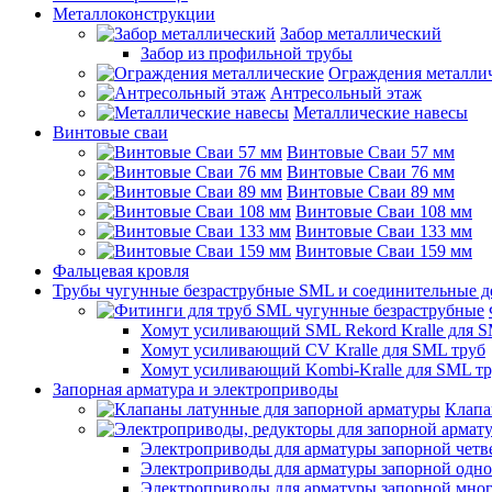
Металлоконструкции
Забор металлический
Забор из профильной трубы
Ограждения металли
Антресольный этаж
Металлические навесы
Винтовые сваи
Винтовые Сваи 57 мм
Винтовые Сваи 76 мм
Винтовые Сваи 89 мм
Винтовые Сваи 108 мм
Винтовые Сваи 133 мм
Винтовые Сваи 159 мм
Фальцевая кровля
Трубы чугунные безраструбные SML и соединительные д
Хомут усиливающий SML Rekord Kralle для S
Хомут усиливающий CV Kralle для SML труб
Хомут усиливающий Kombi-Kralle для SML т
Запорная арматура и электроприводы
Клапа
Электроприводы для арматуры запорной четв
Электроприводы для арматуры запорной одн
Электроприводы для арматуры запорной мно