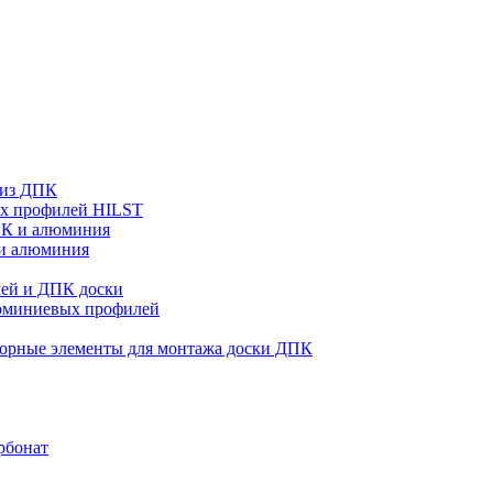
 из ДПК
ых профилей HILST
ПК и алюминия
 и алюминия
ей и ДПК доски
люминиевых профилей
орные элементы для монтажа доски ДПК
рбонат