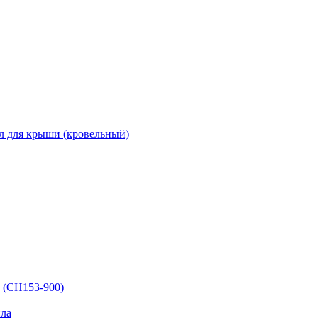
л для крыши (кровельный)
 (СН153-900)
ла