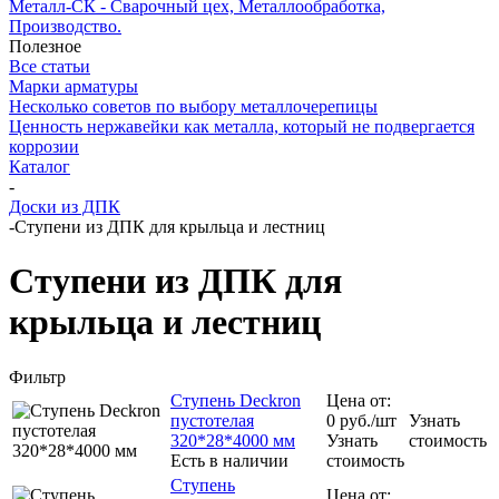
Металл-СК - Сварочный цех, Металлообработка,
Производство.
Полезное
Все статьи
Марки арматуры
Несколько советов по выбору металлочерепицы
Ценность нержавейки как металла, который не подвергается
коррозии
Каталог
-
Доски из ДПК
-
Ступени из ДПК для крыльца и лестниц
Ступени из ДПК для
крыльца и лестниц
Фильтр
Ступень Deckron
Цена от:
пустотелая
0
руб.
/шт
Узнать
320*28*4000 мм
Узнать
стоимость
Есть в наличии
стоимость
Ступень
Цена от: