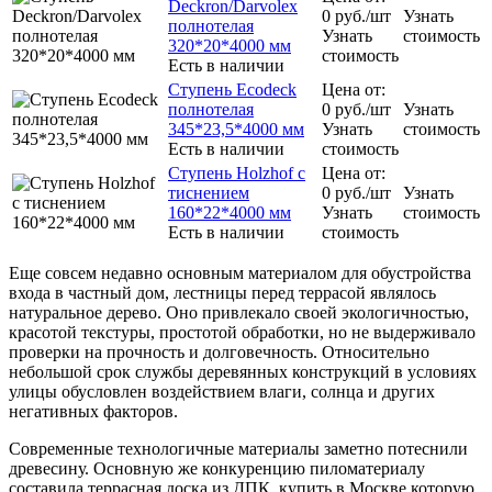
Deckron/Darvolex
0
руб.
/шт
Узнать
полнотелая
Узнать
стоимость
320*20*4000 мм
стоимость
Есть в наличии
Ступень Ecodeck
Цена от:
полнотелая
0
руб.
/шт
Узнать
345*23,5*4000 мм
Узнать
стоимость
Есть в наличии
стоимость
Ступень Holzhof с
Цена от:
тиснением
0
руб.
/шт
Узнать
160*22*4000 мм
Узнать
стоимость
Есть в наличии
стоимость
Еще совсем недавно основным материалом для обустройства
входа в частный дом, лестницы перед террасой являлось
натуральное дерево. Оно привлекало своей экологичностью,
красотой текстуры, простотой обработки, но не выдерживало
проверки на прочность и долговечность. Относительно
небольшой срок службы деревянных конструкций в условиях
улицы обусловлен воздействием влаги, солнца и других
негативных факторов.
Современные технологичные материалы заметно потеснили
древесину. Основную же конкуренцию пиломатериалу
составила террасная доска из ДПК, купить в Москве которую