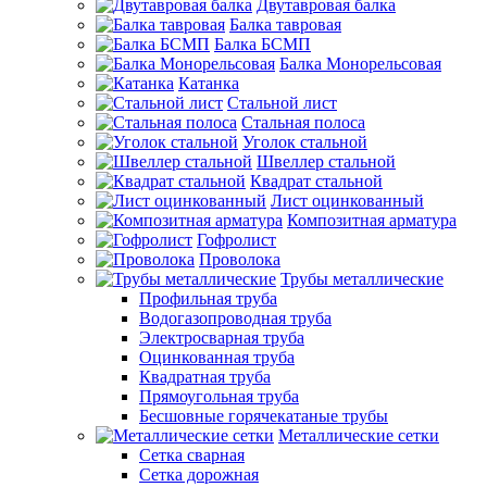
Двутавровая балка
Балка тавровая
Балка БСМП
Балка Монорельсовая
Катанка
Стальной лист
Стальная полоса
Уголок стальной
Швеллер стальной
Квадрат стальной
Лист оцинкованный
Композитная арматура
Гофролист
Проволока
Трубы металлические
Профильная труба
Водогазопроводная труба
Электросварная труба
Оцинкованная труба
Квадратная труба
Прямоугольная труба
Бесшовные горячекатаные трубы
Металлические сетки
Сетка сварная
Сетка дорожная