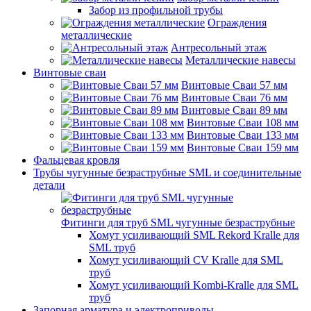
Забор из профильной трубы
Ограждения
металлические
Антресольный этаж
Металлические навесы
Винтовые сваи
Винтовые Сваи 57 мм
Винтовые Сваи 76 мм
Винтовые Сваи 89 мм
Винтовые Сваи 108 мм
Винтовые Сваи 133 мм
Винтовые Сваи 159 мм
Фальцевая кровля
Трубы чугунные безраструбные SML и соединительные
детали
Фитинги для труб SML чугунные безраструбные
Хомут усиливающий SML Rekord Kralle для
SML труб
Хомут усиливающий CV Kralle для SML
труб
Хомут усиливающий Kombi-Kralle для SML
труб
Запорная арматура и электроприводы