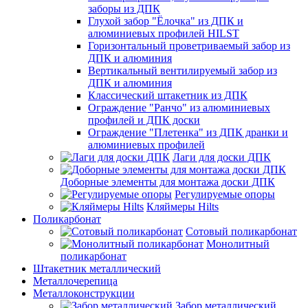
заборы из ДПК
Глухой забор "Ёлочка" из ДПК и
алюминиевых профилей HILST
Горизонтальный проветриваемый забор из
ДПК и алюминия
Вертикальный вентилируемый забор из
ДПК и алюминия
Классический штакетник из ДПК
Ограждение "Ранчо" из алюминиевых
профилей и ДПК доски
Ограждение "Плетенка" из ДПК дранки и
алюминиевых профилей
Лаги для доски ДПК
Доборные элементы для монтажа доски ДПК
Регулируемые опоры
Кляймеры Hilts
Поликарбонат
Сотовый поликарбонат
Монолитный
поликарбонат
Штакетник металлический
Металлочерепица
Металлоконструкции
Забор металлический