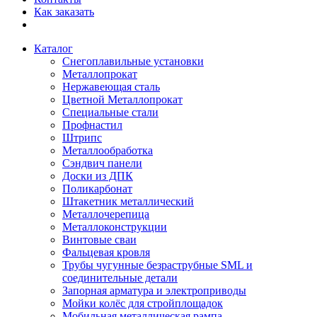
Как заказать
Каталог
Снегоплавильные установки
Металлопрокат
Нержавеющая сталь
Цветной Металлопрокат
Специальные стали
Профнастил
Штрипс
Металлообработка
Сэндвич панели
Доски из ДПК
Поликарбонат
Штакетник металлический
Металлочерепица
Металлоконструкции
Винтовые сваи
Фальцевая кровля
Трубы чугунные безраструбные SML и
соединительные детали
Запорная арматура и электроприводы
Мойки колёс для стройплощадок
Мобильная металлическая рампа