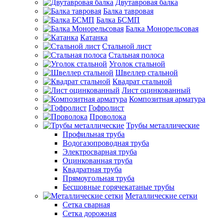
Двутавровая балка
Балка тавровая
Балка БСМП
Балка Монорельсовая
Катанка
Стальной лист
Стальная полоса
Уголок стальной
Швеллер стальной
Квадрат стальной
Лист оцинкованный
Композитная арматура
Гофролист
Проволока
Трубы металлические
Профильная труба
Водогазопроводная труба
Электросварная труба
Оцинкованная труба
Квадратная труба
Прямоугольная труба
Бесшовные горячекатаные трубы
Металлические сетки
Сетка сварная
Сетка дорожная