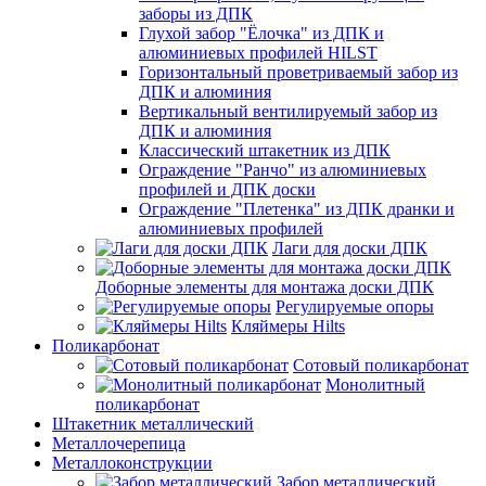
заборы из ДПК
Глухой забор "Ёлочка" из ДПК и
алюминиевых профилей HILST
Горизонтальный проветриваемый забор из
ДПК и алюминия
Вертикальный вентилируемый забор из
ДПК и алюминия
Классический штакетник из ДПК
Ограждение "Ранчо" из алюминиевых
профилей и ДПК доски
Ограждение "Плетенка" из ДПК дранки и
алюминиевых профилей
Лаги для доски ДПК
Доборные элементы для монтажа доски ДПК
Регулируемые опоры
Кляймеры Hilts
Поликарбонат
Сотовый поликарбонат
Монолитный
поликарбонат
Штакетник металлический
Металлочерепица
Металлоконструкции
Забор металлический