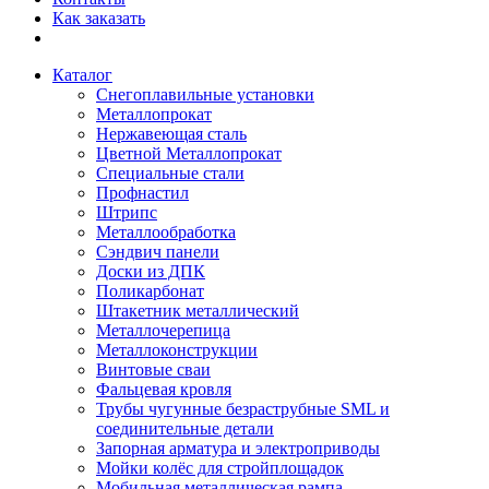
Как заказать
Каталог
Снегоплавильные установки
Металлопрокат
Нержавеющая сталь
Цветной Металлопрокат
Специальные стали
Профнастил
Штрипс
Металлообработка
Сэндвич панели
Доски из ДПК
Поликарбонат
Штакетник металлический
Металлочерепица
Металлоконструкции
Винтовые сваи
Фальцевая кровля
Трубы чугунные безраструбные SML и
соединительные детали
Запорная арматура и электроприводы
Мойки колёс для стройплощадок
Мобильная металлическая рампа