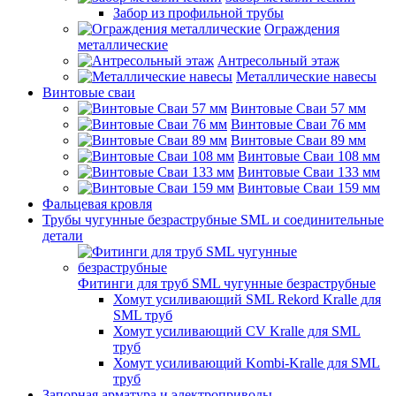
Забор из профильной трубы
Ограждения
металлические
Антресольный этаж
Металлические навесы
Винтовые сваи
Винтовые Сваи 57 мм
Винтовые Сваи 76 мм
Винтовые Сваи 89 мм
Винтовые Сваи 108 мм
Винтовые Сваи 133 мм
Винтовые Сваи 159 мм
Фальцевая кровля
Трубы чугунные безраструбные SML и соединительные
детали
Фитинги для труб SML чугунные безраструбные
Хомут усиливающий SML Rekord Kralle для
SML труб
Хомут усиливающий CV Kralle для SML
труб
Хомут усиливающий Kombi-Kralle для SML
труб
Запорная арматура и электроприводы