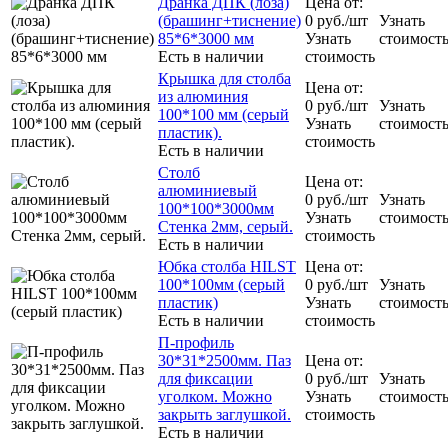
Дранка ДПК (лоза)
Цена от:
(брашинг+тиснение)
0
руб.
/шт
Узнать
85*6*3000 мм
Узнать
стоимост
Есть в наличии
стоимость
Крышка для столба
Цена от:
из алюминия
0
руб.
/шт
Узнать
100*100 мм (серый
Узнать
стоимост
пластик).
стоимость
Есть в наличии
Столб
Цена от:
алюминиевый
0
руб.
/шт
Узнать
100*100*3000мм
Узнать
стоимост
Стенка 2мм, серый.
стоимость
Есть в наличии
Юбка столба HILST
Цена от:
100*100мм (серый
0
руб.
/шт
Узнать
пластик)
Узнать
стоимост
Есть в наличии
стоимость
П-профиль
30*31*2500мм. Паз
Цена от:
для фиксации
0
руб.
/шт
Узнать
уголком. Можно
Узнать
стоимост
закрыть заглушкой.
стоимость
Есть в наличии