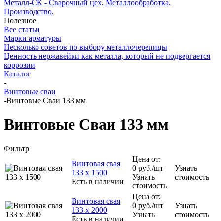
Металл-СК - Сварочный цех, Металлообработка,
Производство.
Полезное
Все статьи
Марки арматуры
Несколько советов по выбору металлочерепицы
Ценность нержавейки как металла, который не подвергается
коррозии
Каталог
-
Винтовые сваи
-
Винтовые Сваи 133 мм
Винтовые Сваи 133 мм
Фильтр
Цена от:
Винтовая свая
0
руб.
/шт
Узнать
133 х 1500
Узнать
стоимость
Есть в наличии
стоимость
Цена от:
Винтовая свая
0
руб.
/шт
Узнать
133 х 2000
Узнать
стоимость
Есть в наличии