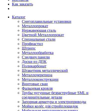
Как заказать
Каталог
Снегоплавильные установки
Металлопрокат
Нержавеющая сталь
Цветной Металлопрокат
Специальные стали
Профнастил
Штрипс
Металлообработка
Сэндвич панели
Доски из ДПК
Поликарбонат
Штакетник металлический
Металлочерепица
Металлоконструкции
Винтовые сваи
Фальцевая кровля
Трубы чугунные безраструбные SML и
соединительные детали
Запорная арматура и электроприводы
Мойки колёс для стройплощадок
Мобильная металлическая рампа