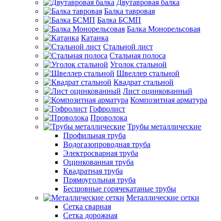
Двутавровая балка
Балка тавровая
Балка БСМП
Балка Монорельсовая
Катанка
Стальной лист
Стальная полоса
Уголок стальной
Швеллер стальной
Квадрат стальной
Лист оцинкованный
Композитная арматура
Гофролист
Проволока
Трубы металлические
Профильная труба
Водогазопроводная труба
Электросварная труба
Оцинкованная труба
Квадратная труба
Прямоугольная труба
Бесшовные горячекатаные трубы
Металлические сетки
Сетка сварная
Сетка дорожная