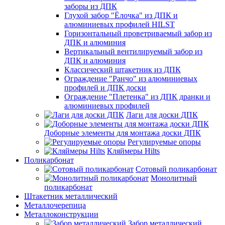
заборы из ДПК
Глухой забор "Ёлочка" из ДПК и
алюминиевых профилей HILST
Горизонтальный проветриваемый забор из
ДПК и алюминия
Вертикальный вентилируемый забор из
ДПК и алюминия
Классический штакетник из ДПК
Ограждение "Ранчо" из алюминиевых
профилей и ДПК доски
Ограждение "Плетенка" из ДПК дранки и
алюминиевых профилей
Лаги для доски ДПК
Доборные элементы для монтажа доски ДПК
Регулируемые опоры
Кляймеры Hilts
Поликарбонат
Сотовый поликарбонат
Монолитный
поликарбонат
Штакетник металлический
Металлочерепица
Металлоконструкции
Забор металлический