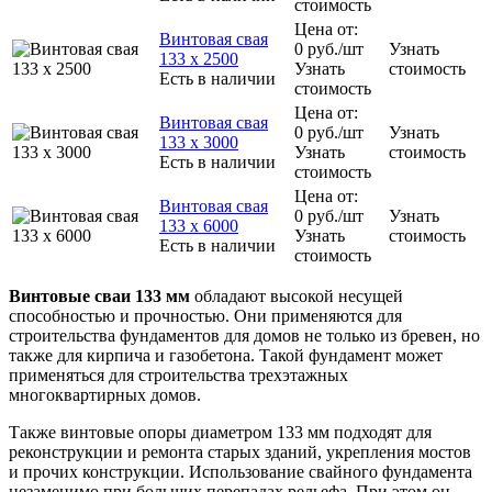
стоимость
Цена от:
Винтовая свая
0
руб.
/шт
Узнать
133 х 2500
Узнать
стоимость
Есть в наличии
стоимость
Цена от:
Винтовая свая
0
руб.
/шт
Узнать
133 х 3000
Узнать
стоимость
Есть в наличии
стоимость
Цена от:
Винтовая свая
0
руб.
/шт
Узнать
133 х 6000
Узнать
стоимость
Есть в наличии
стоимость
Винтовые сваи 133 мм
обладают высокой несущей
способностью и прочностью. Они применяются для
строительства фундаментов для домов не только из бревен, но
также для кирпича и газобетона. Такой фундамент может
применяться для строительства трехэтажных
многоквартирных домов.
Также винтовые опоры диаметром 133 мм подходят для
реконструкции и ремонта старых зданий, укрепления мостов
и прочих конструкции. Использование свайного фундамента
незаменимо при больших перепадах рельефа. При этом он