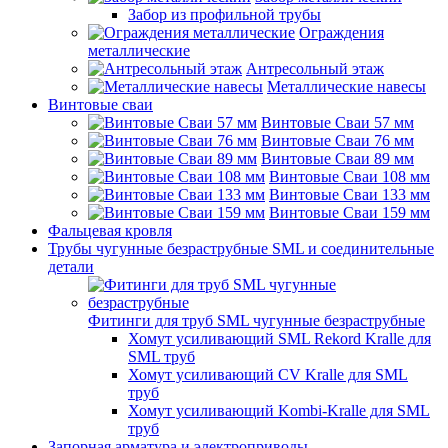
Забор из профильной трубы
Ограждения
металлические
Антресольный этаж
Металлические навесы
Винтовые сваи
Винтовые Сваи 57 мм
Винтовые Сваи 76 мм
Винтовые Сваи 89 мм
Винтовые Сваи 108 мм
Винтовые Сваи 133 мм
Винтовые Сваи 159 мм
Фальцевая кровля
Трубы чугунные безраструбные SML и соединительные
детали
Фитинги для труб SML чугунные безраструбные
Хомут усиливающий SML Rekord Kralle для
SML труб
Хомут усиливающий CV Kralle для SML
труб
Хомут усиливающий Kombi-Kralle для SML
труб
Запорная арматура и электроприводы